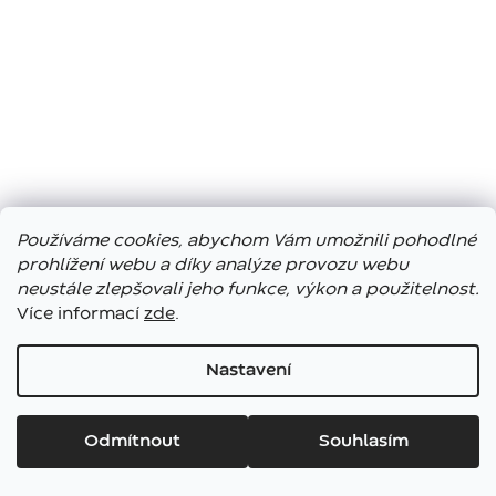
Používáme cookies, abychom Vám umožnili pohodlné
prohlížení webu a díky analýze provozu webu
neustále zlepšovali jeho funkce, výkon a použitelnost.
Více informací
zde
.
Nastavení
Vážení zákazníci, ve dnech 7. – 13. 8. bude náš showroom
uzavřen. E-shop funguje bez přerušení, expedice objednávek
Odmítnout
Souhlasím
bude opět probíhat od pátku 14. srpna. Těšíme se na vás!