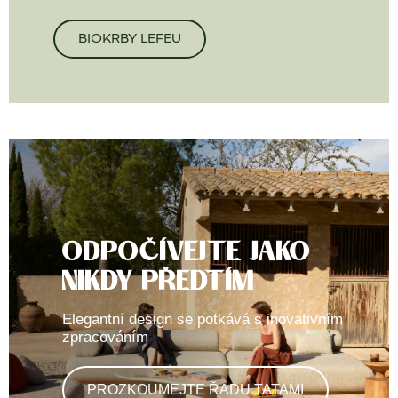
BIOKRBY LEFEU
ODPOČÍVEJTE JAKO
NIKDY PŘEDTÍM
Elegantní design se potkává s inovativním
zpracováním
PROZKOUMEJTE ŘADU TATAMI