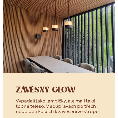
ZÁVĚSNÝ GLOW
Vypadají jako lampičky, ale mají také
topné těleso. V soupravách po třech
nebo pěti kusech k zavěšení ze stropu.