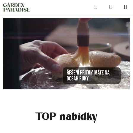
Přejít
Hledat
na
obsah
TOP nabídky