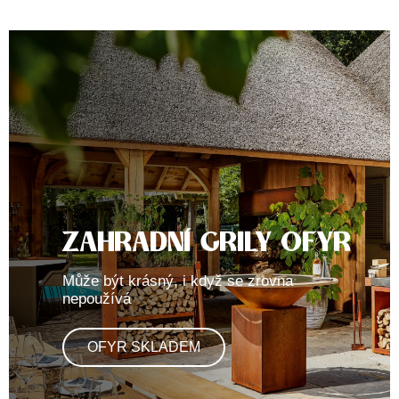
ZAHRADNÍ GRILY OFYR
Může být krásný, i když se zrovna
nepoužívá
OFYR SKLADEM