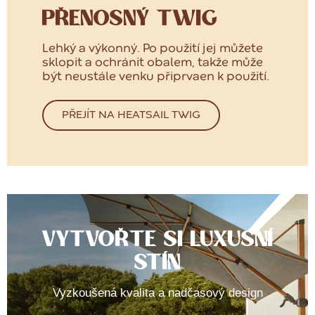
PŘENOSNÝ TWIG
Lehký a výkonný. Po použití jej můžete
sklopit a ochránit obalem, takže může
být neustále venku připrvaen k použití.
PŘEJÍT NA HEATSAIL TWIG
VYTVOŘTE SI LUXUSNÍ
STÍN
Vyzkoušená kvalita a nadčasový design