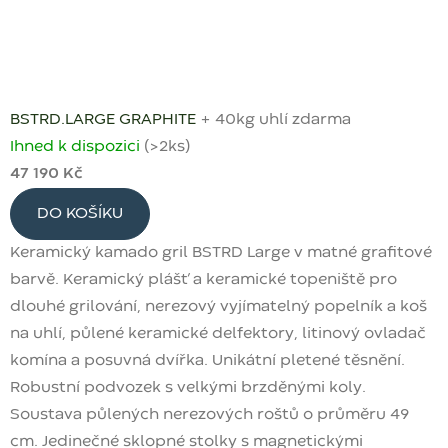
BSTRD.LARGE GRAPHITE
+ 40kg uhlí zdarma
Ihned k dispozici
(>2 ks)
47 190 Kč
DO KOŠÍKU
Keramický kamado gril BSTRD Large v matné grafitové
barvě. Keramický plášť a keramické topeniště pro
dlouhé grilování, nerezový vyjímatelný popelník a koš
na uhlí, půlené keramické delfektory, litinový ovladač
komína a posuvná dvířka. Unikátní pletené těsnění.
Robustní podvozek s velkými brzděnými koly.
Soustava půlených nerezových roštů o průměru 49
cm. Jedinečné sklopné stolky s magnetickými