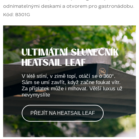
odnímatelnými deskami a otvorem pro gastronádobu.
Kód:
B301G
ULTIMÁTNÍ SLUNEČNÍK
HEATSAIL LEAF
V létě stíní, v zimě topí, otáčí se o 360°.
Sám se umí zavřít, když začne foukat vítr.
Za příplatek může i mlhovat. Větší luxus už
nevymyslíte
PŘEJÍT NA HEATSAIL LEAF