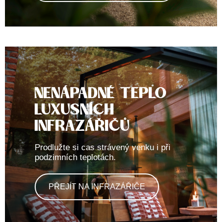
NENÁPADNÉ TEPLO
LUXUSNÍCH
INFRAZÁŘIČŮ
Prodlužte si cas strávený venku i při
podzimních teplotách.
PŘEJÍT NA INFRAZÁŘIČE