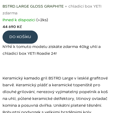
BSTRD.LARGE GLOSS GRAPHITE
+ chladicí box YETI
zdarma
Ihned k dispozici
(>2 ks)
44 690 Kč
DO KOŠÍKU
NYNÍ k tomuto modelu získáte zdarma 40kg uhlí a
chladicí box YETI Roadie 24!
Keramický kamado gril BSTRD Large v lesklé grafitové
barvě. Keramický plášť a keramické topeniště pro
dlouhé grilování, nerezový vyjímatelný popelník a koš
na uhlí, půlené keramické delfektory, litinový ovladač
komína a posuvná dvířka. Unikátní pletené těsnění.
Robustní podvozek s velkými brzděnými koly.