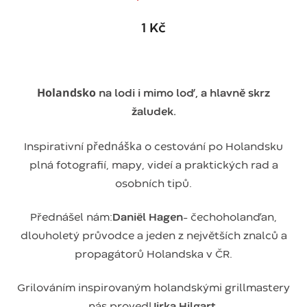
1 Kč
Holandsko
na lodi i mimo loď, a hlavně skrz
žaludek.
přednáška
Inspirativní
o cestování po Holandsku
plná fotografií, mapy, videí a praktických rad a
osobních tipů.
Přednášel nám:
Daniël Hagen
– čechoholanďan,
dlouholetý průvodce a jeden z největších znalců a
propagátorů Holandska v ČR.
Grilováním inspirovaným holandskými grillmastery
nás provedl
Jirka Hilgart.