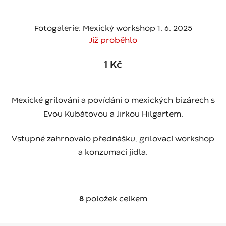
Fotogalerie: Mexický workshop 1. 6. 2025
Již proběhlo
1 Kč
Mexické grilování a povídání o mexických bizárech s
Evou Kubátovou a Jirkou Hilgartem.
Vstupné zahrnovalo přednášku, grilovací workshop
a konzumaci jídla.
8
položek celkem
O
v