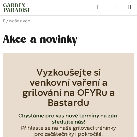
Přejít
Hledat
na
obsah
Domů
/
Naše akce
Akce a novinky
Vyzkoušejte si
venkovní vaření a
grilování na OFYRu a
Bastardu
Chystáme pro vás nové termíny na září,
sledujte nás!
Přihlaste se na naše grilovací tréninky
pro začátečníky i pokročilé.