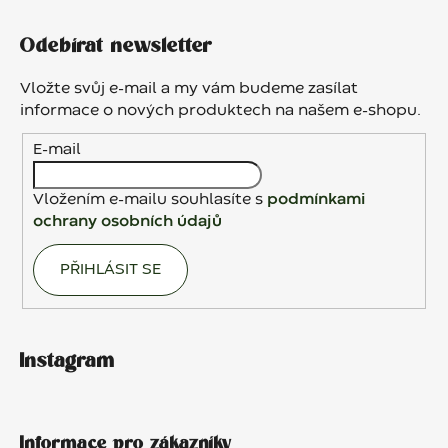
l
Z
á
á
d
Odebírat newsletter
p
a
a
c
Vložte svůj e-mail a my vám budeme zasílat
t
í
informace o nových produktech na našem e-shopu.
p
í
E-mail
r
v
k
Vložením e-mailu souhlasíte s
podmínkami
y
ochrany osobních údajů
v
ý
PŘIHLÁSIT SE
p
i
s
u
Instagram
Informace pro zákazníky