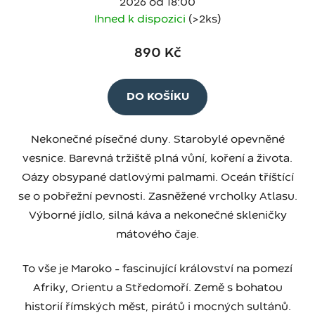
2026 od 18:00
Ihned k dispozici
(>2 ks)
890 Kč
DO KOŠÍKU
Nekonečné písečné duny. Starobylé opevněné
vesnice. Barevná tržiště plná vůní, koření a života.
Oázy obsypané datlovými palmami. Oceán tříštící
se o pobřežní pevnosti. Zasněžené vrcholky Atlasu.
Výborné jídlo, silná káva a nekonečné skleničky
mátového čaje.
To vše je Maroko – fascinující království na pomezí
Afriky, Orientu a Středomoří. Země s bohatou
historií římských měst, pirátů i mocných sultánů.