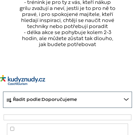
- trénink je pro ty z vás, kteří nákup
grilu zvažují a neví, jestli je to pro ně to
pravé, i pro spokojené majitele, kteří
hledají inspiraci, chtějí se naučit nové
techniky nebo potřebují poradit
- délka akce se pohybuje kolem 2-3
hodin, ale můžete zůstat tak dlouho,
jak budete potřebovat
Ř
Řadit podle:
Doporučujeme
a
z
e
n
í