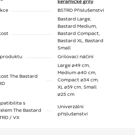
keramické grily
ekce
BSTRD Příslušenství
Bastard Large,
Bastard Medium,
kost
Bastard Compact,
Bastard XL, Bastard
Small
 produktu
Grilovací náčiní
Large ⌀49 cm,
Medium ⌀40 cm,
kost The Bastard
Compact ⌀34 cm,
RD
XL ⌀59 cm, Small
⌀25 cm
atibilita s
Univerzální
elem The Bastard
příslušenství
TRD / VX