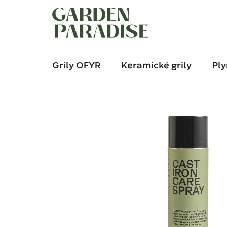
Přejít
na
obsah
Grily OFYR
Keramické grily
Ply