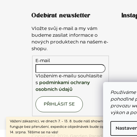
Z
á
Odebírat newsletter
Inst
p
a
Vložte svůj e-mail a my vám
t
budeme zasílat informace o
í
nových produktech na našem e-
shopu.
E-mail
Vložením e-mailu souhlasíte
s
podmínkami ochrany
osobních údajů
Používáme 
pohodlné p
PŘIHLÁSIT SE
provozu we
výkon a po
Vážení zákazníci, ve dnech 7. – 13. 8. bude náš showroom uzavřen. E-sh
funguje bez přerušení, expedice objednávek bude opět probíhat od pá
Nastaven
14. srpna. Těšíme se na vás!
Copyright 2026
Garden Paradise Roztoky
. V