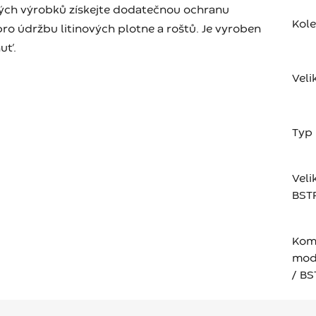
ových výrobků získejte dodatečnou ochranu
Kol
pro údržbu litinových plotne a roštů. Je vyroben
uť.
Veli
Typ
Veli
BST
Komp
mod
/ BS