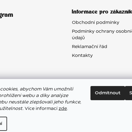
Informace pro zákazník
agram
Obchodní podmínky
Podmínky ochrany osobní
údajů
Reklamační řád
Kontakty
cookies, abychom Vám umožnili
Odmítnout
S
rohlížení webu a díky analýze
bu neustále zlepšovali jeho funkce,
užitelnost.
Více informací
zde
.
op
tku
í
šechna práva vyhrazena.
Upravit nastavení cookies