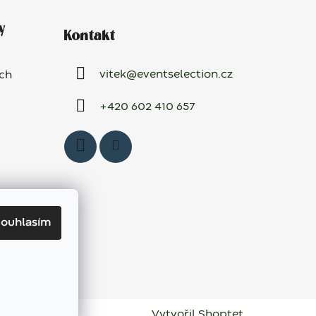
y
Kontakt
vitek
@
eventselection.cz
ch
+420 602 410 657
ouhlasím
Vytvořil Shoptet