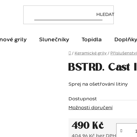
nové grily
Slunečníky
Topidla
Doplňk
Domů
/
Keramické grily
/
Příslušenstv
BSTRD. Cast 
Sprej na ošetřování litiny
Dostupnost
Možnosti doručení
490 Kč
404,96 Kč bez DPH