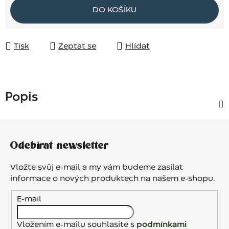
Měrná cena:
DO KOŠÍKU
Tisk
Zeptat se
Hlídat
Popis
Z
á
Odebírat newsletter
p
a
Vložte svůj e-mail a my vám budeme zasílat
t
informace o nových produktech na našem e-shopu.
í
E-mail
Vložením e-mailu souhlasíte s
podmínkami