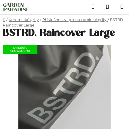
Přejít
Hledat
na
obsah
Domů
/
Keramické grily
/
Příslušenství pro keramické grily
/
BSTRD.
Raincover Large
BSTRD. Raincover Large
K VIDĚNÍ V
SHOWROOMU