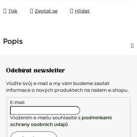
Tisk
Zeptat se
Hlídat
Popis
Z
á
Odebírat newsletter
p
a
Vložte svůj e-mail a my vám budeme zasílat
t
informace o nových produktech na našem e-shopu.
í
E-mail
Vložením e-mailu souhlasíte s
podmínkami
ochrany osobních údajů