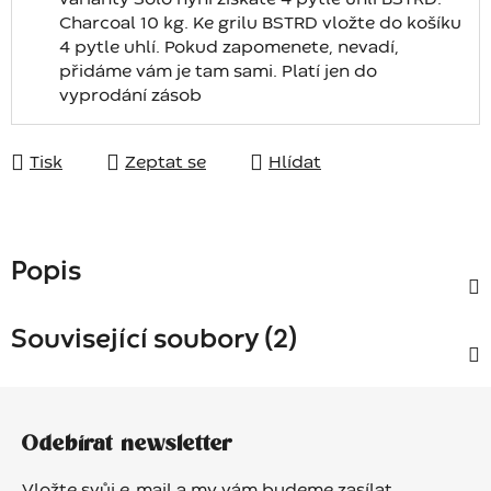
varianty Solo nyní získáte 4 pytle uhlí BSTRD.
Charcoal 10 kg. Ke grilu BSTRD vložte do košíku
4 pytle uhlí. Pokud zapomenete, nevadí,
přidáme vám je tam sami. Platí jen do
vyprodání zásob
Tisk
Zeptat se
Hlídat
Popis
Související soubory (2)
Z
á
Odebírat newsletter
p
a