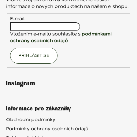
Vložte svůj e-mail a my vám budeme zasílat
t
informace o nových produktech na našem e-shopu.
í
E-mail
Vložením e-mailu souhlasíte s
podmínkami
ochrany osobních údajů
PŘIHLÁSIT SE
Instagram
Informace pro zákazníky
Obchodní podmínky
Podmínky ochrany osobních údajů