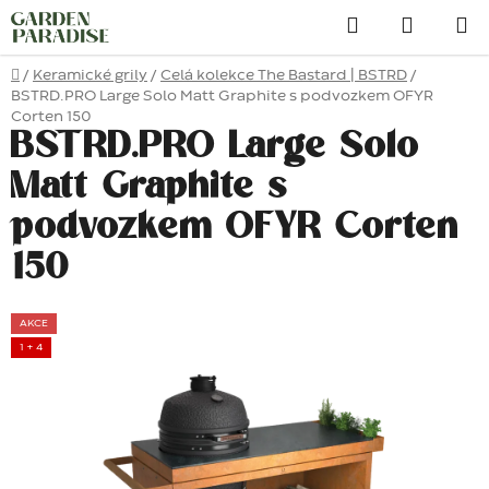
Přejít
Hledat
na
obsah
Domů
/
Keramické grily
/
Celá kolekce The Bastard | BSTRD
/
BSTRD.PRO Large Solo Matt Graphite s podvozkem OFYR
Corten 150
BSTRD.PRO Large Solo
Matt Graphite s
podvozkem OFYR Corten
150
AKCE
1 + 4