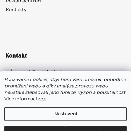
Reklamační řád
Kontakty
Kontakt
vitek
@
eventselection.cz
Používáme cookies, abychom Vám umožnili pohodlné
+420 602 410 657
prohlížení webu a díky analýze provozu webu
neustále zlepšovali jeho funkce, výkon a použitelnost.
Více informací
zde
.
Nastavení
Vážení zákazníci, ve dnech 7. – 13. 8. bude náš showroom
Vytvořil Shoptet