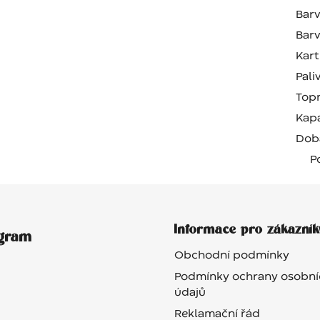
Barv
Barv
Kart
Pali
Top
Kapa
Dob
P
Informace pro zákazník
agram
Obchodní podmínky
Podmínky ochrany osobní
údajů
Reklamační řád