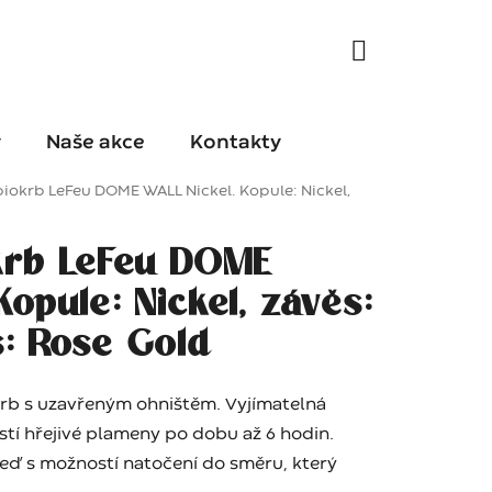
y
Naše akce
Kontakty
iokrb LeFeu DOME WALL Nickel. Kopule: Nickel,
krb LeFeu DOME
Kopule: Nickel, závěs:
š: Rose Gold
okrb s uzavřeným ohništěm. Vyjímatelná
jistí hřejivé plameny po dobu až 6 hodin.
zeď s možností natočení do směru, který