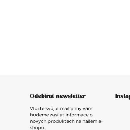
Z
á
Odebírat newsletter
Inst
p
a
Vložte svůj e-mail a my vám
t
budeme zasílat informace o
í
nových produktech na našem e-
shopu.