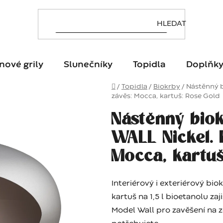
nové grily
Slunečníky
Topidla
Doplňk
Domů
/
Topidla
/
Biokrby
/
Nástěnný b
závěs: Mocca, kartuš: Rose Gold
Nástěnný bio
WALL Nickel. 
Mocca, kartu
Interiérový i exteriérový bi
kartuš na 1,5 l bioetanolu za
Model Wall pro zavěšení na 