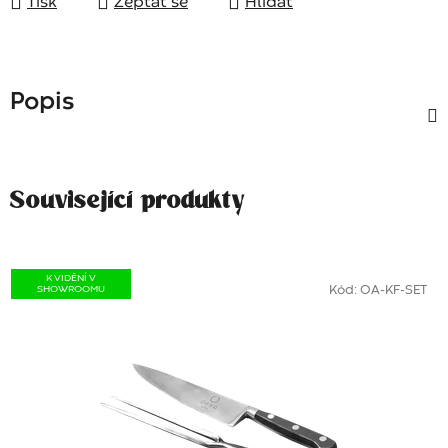
Tisk
Zeptat se
Hlídat
Popis
Související produkty
K VIDĚNÍ V
SHOWROOMU
Kód:
OA-KF-SET