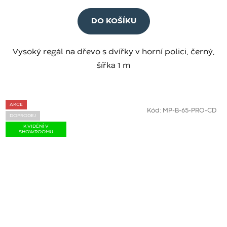
DO KOŠÍKU
Vysoký regál na dřevo s dvířky v horní polici, černý,
šířka 1 m
AKCE
Kód:
MP-B-65-PRO-CD
DOPRODEJ
K VIDĚNÍ V
SHOWROOMU