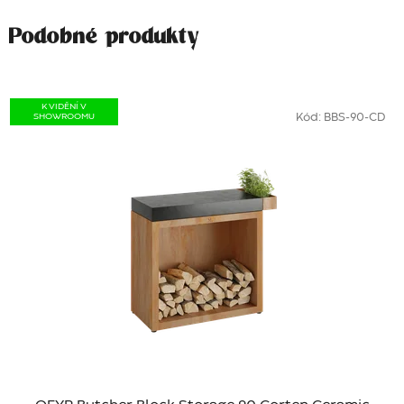
Podobné produkty
K VIDĚNÍ V
SHOWROOMU
Kód:
BBS-90-CD