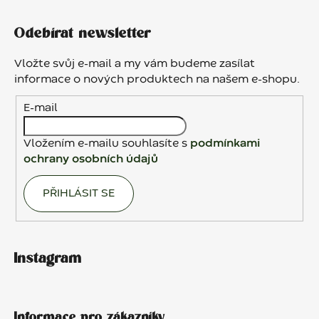
Z
á
Odebírat newsletter
p
a
Vložte svůj e-mail a my vám budeme zasílat
t
informace o nových produktech na našem e-shopu.
í
E-mail
Vložením e-mailu souhlasíte s
podmínkami
ochrany osobních údajů
PŘIHLÁSIT SE
Instagram
Informace pro zákazníky