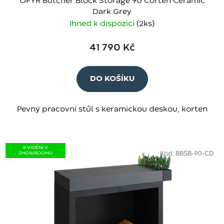
OFYR Butcher Block Storage 90 Corten Ceramic
Dark Grey
Ihned k dispozici
(2 ks)
41 790 Kč
DO KOŠÍKU
Pevný pracovní stůl s keramickou deskou, korten
K VIDĚNÍ V
SHOWROOMU
Kód:
BBSB-90-CD