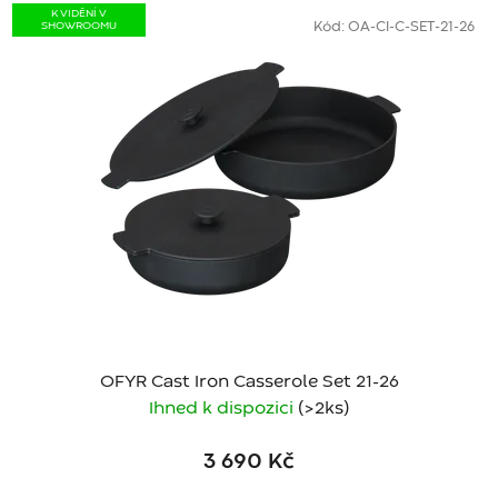
K VIDĚNÍ V
SHOWROOMU
Kód:
OA-CI-C-SET-21-26
OFYR Cast Iron Casserole Set 21-26
Ihned k dispozici
(>2 ks)
3 690 Kč