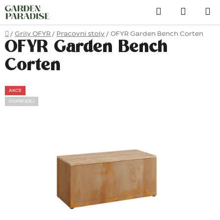
Přejít
Hledat
na
obsah
Domů
/
Grily OFYR
/
Pracovní stoly
/
OFYR Garden Bench Corten
OFYR Garden Bench
Corten
AKCE
DOPRODEJ