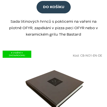
DO KOŠÍKU
Sada litinových hrnců s poklicemi na vaření na
plotně OFYR, zapékání v pizza peci OFYR nebo v
keramickém grilu The Bastard
K VIDĚNÍ V
SHOWROOMU
Kód:
CB-NO1-EN-DE