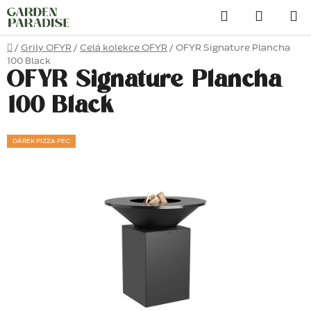
Přejít
Hledat
na
obsah
Domů
/
Grily OFYR
/
Celá kolekce OFYR
/
OFYR Signature Plancha
100 Black
OFYR Signature Plancha
100 Black
DÁREK PIZZA PEC