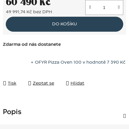
60 490 Kč
49 991,74 Kč bez DPH
Měrná cena:
DO KOŠÍKU
Zdarma od nás dostanete
+ OFYR Pizza Oven 100
v hodnotě 7 390 Kč
Tisk
Zeptat se
Hlídat
Popis
Z