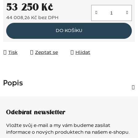
53 250 Kč
44 008,26 Kč bez DPH
Měrná cena:
DO KOŠÍKU
Tisk
Zeptat se
Hlídat
Popis
Z
á
Odebírat newsletter
p
a
Vložte svůj e-mail a my vám budeme zasílat
t
informace o nových produktech na našem e-shopu.