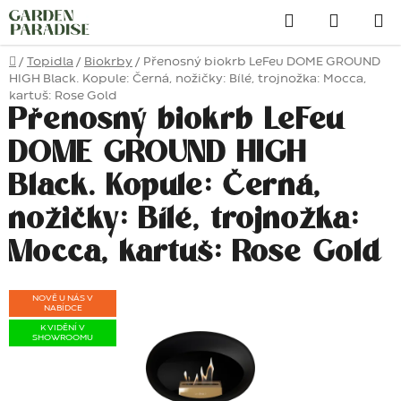
Přejít
Hledat
na
obsah
Domů
/
Topidla
/
Biokrby
/
Přenosný biokrb LeFeu DOME GROUND
HIGH Black. Kopule: Černá, nožičky: Bílé, trojnožka: Mocca,
kartuš: Rose Gold
Přenosný biokrb LeFeu
DOME GROUND HIGH
Black. Kopule: Černá,
nožičky: Bílé, trojnožka:
Mocca, kartuš: Rose Gold
NOVĚ U NÁS V
NABÍDCE
K VIDĚNÍ V
SHOWROOMU