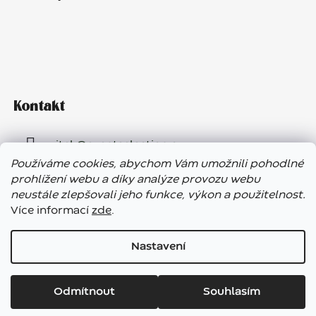
Kontakt
vitek
@
eventselection.cz
Používáme cookies, abychom Vám umožnili pohodlné
+420 602 410 657
prohlížení webu a díky analýze provozu webu
neustále zlepšovali jeho funkce, výkon a použitelnost.
Více informací
zde
.
Nastavení
Vážení zákazníci, ve dnech 7. – 13. 8. bude náš showroom
Vytvořil Shoptet
uzavřen. E-shop funguje bez přerušení, expedice objednávek
Odmítnout
Souhlasím
Copyright 2026
Garden Paradise Roztoky
. Všechna
bude opět probíhat od pátku 14. srpna. Těšíme se na vás!
práva vyhrazena.
Upravit nastavení cookies