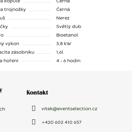
a kopule
Černá
a trojnožky
Černá
uš
Nerez
ičky
Světlý dub
vo
Bioetanol
ný výkon
3,8 kW
cita zásobníku
1,6l
a hoření
4 - 6 hodin
y
Kontakt
vitek
@
eventselection.cz
ch
+420 602 410 657