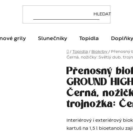
nové grily
Slunečníky
Topidla
Doplňk
Domů
/
Topidla
/
Biokrby
/
Přenosný 
Černá, nožičky: Světlý dub, troj
Přenosný bio
GROUND HIGH 
Černá, nožičk
trojnožka: Če
Interiérový i exteriérový bi
kartuš na 1,5 l bioetanolu za