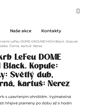
y
Naše akce
Kontakty
biokrb LeFeu DOME GROUND HIGH Black. Kopule:
nožka: Černá, kartuš: Nerez
krb LeFeu DOME
Black. Kopule:
y: Světlý dub,
rná, kartuš: Nerez
okrb s uzavřeným ohništěm. Vyjímatelná
jistí hřejivé plameny po dobu až 6 hodin.