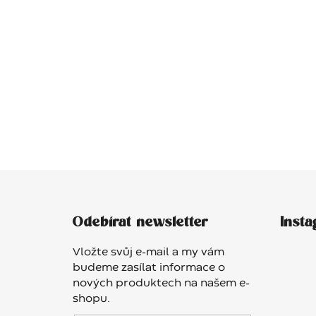
Z
á
Odebírat newsletter
Inst
p
a
Vložte svůj e-mail a my vám
t
budeme zasílat informace o
í
nových produktech na našem e-
shopu.