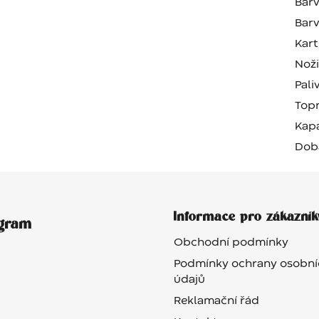
Barv
Barv
Kart
Nož
Pali
Top
Kapa
Dob
Informace pro zákazník
agram
Obchodní podmínky
Podmínky ochrany osobní
údajů
Reklamační řád