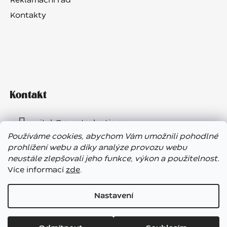
Reklamační řád
Kontakty
Kontakt
vitek
@
eventselection.cz
Používáme cookies, abychom Vám umožnili pohodlné
+420 602 410 657
prohlížení webu a díky analýze provozu webu
neustále zlepšovali jeho funkce, výkon a použitelnost.
Více informací
zde
.
Nastavení
Vážení zákazníci, ve dnech 7. – 13. 8. bude náš showroom
Vytvořil Shoptet
uzavřen. E-shop funguje bez přerušení, expedice objednávek