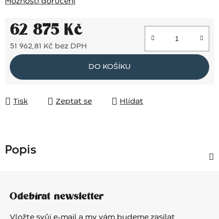
Možnosti doručení
62 875 Kč
51 962,81 Kč bez DPH
Měrná cena:
DO KOŠÍKU
Tisk
Zeptat se
Hlídat
Popis
Z
á
Odebírat newsletter
p
a
Vložte svůj e-mail a my vám budeme zasílat