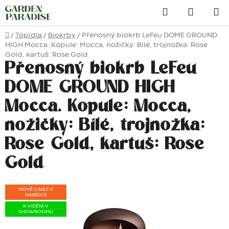
Přejít
Hledat
na
obsah
Domů
/
Topidla
/
Biokrby
/
Přenosný biokrb LeFeu DOME GROUND
HIGH Mocca. Kopule: Mocca, nožičky: Bílé, trojnožka: Rose
Gold, kartuš: Rose Gold
Přenosný biokrb LeFeu
DOME GROUND HIGH
Mocca. Kopule: Mocca,
nožičky: Bílé, trojnožka:
Rose Gold, kartuš: Rose
Gold
NOVĚ U NÁS V
NABÍDCE
K VIDĚNÍ V
SHOWROOMU