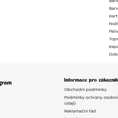
Barv
Barv
Kart
Nož
Pali
Top
Kapa
Dob
Informace pro zákazník
agram
Obchodní podmínky
Podmínky ochrany osobní
údajů
Reklamační řád