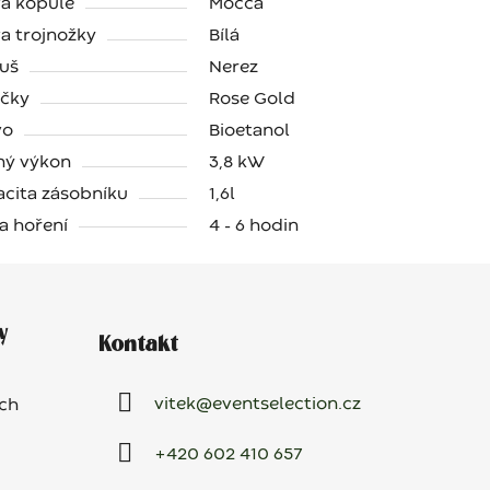
a kopule
Mocca
a trojnožky
Bílá
uš
Nerez
ičky
Rose Gold
vo
Bioetanol
ný výkon
3,8 kW
cita zásobníku
1,6l
a hoření
4 - 6 hodin
y
Kontakt
vitek
@
eventselection.cz
ch
+420 602 410 657