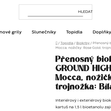
nové grily
Slunečníky
Topidla
Doplňk
Domů
/
Topidla
/
Biokrby
/
Přenosný 
Mocca, nožičky: Rose Gold, trojno
Přenosný bio
GROUND HIGH 
Mocca, nožičk
trojnožka: Bíl
Interiérový i exteriérový bi
kartuš na 1,5 l bioetanolu za