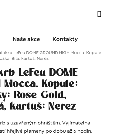
y
Naše akce
Kontakty
biokrb LeFeu DOME GROUND HIGH Mocca. Kopule:
žka: Bílá, kartuš: Nerez
krb LeFeu DOME
Mocca. Kopule:
y: Rose Gold,
á, kartuš: Nerez
okrb s uzavřeným ohništěm. Vyjímatelná
jistí hřejivé plameny po dobu až 6 hodin.