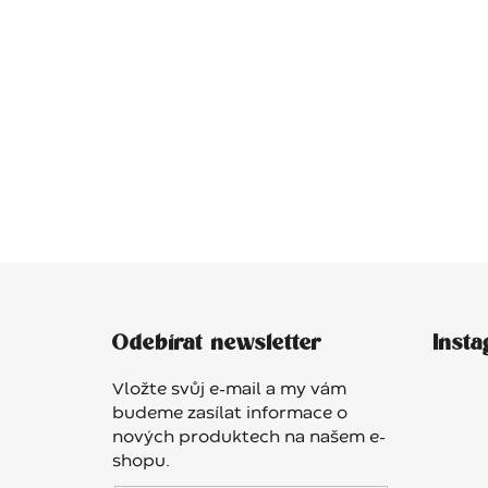
Z
á
Odebírat newsletter
Inst
p
a
Vložte svůj e-mail a my vám
t
budeme zasílat informace o
í
nových produktech na našem e-
shopu.