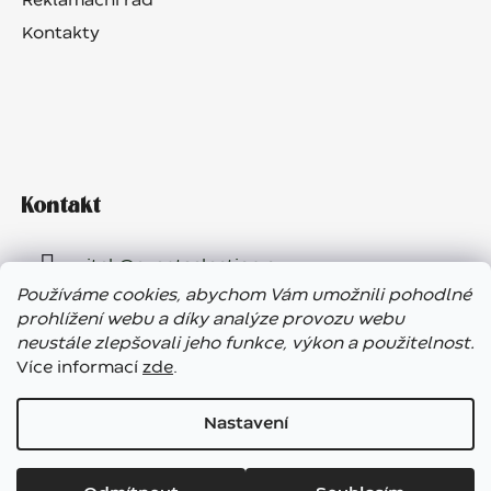
Reklamační řád
Kontakty
Kontakt
vitek
@
eventselection.cz
Používáme cookies, abychom Vám umožnili pohodlné
+420 602 410 657
prohlížení webu a díky analýze provozu webu
neustále zlepšovali jeho funkce, výkon a použitelnost.
Více informací
zde
.
Nastavení
Vážení zákazníci, ve dnech 7. – 13. 8. bude náš showroom
Vytvořil Shoptet
uzavřen. E-shop funguje bez přerušení, expedice objednávek