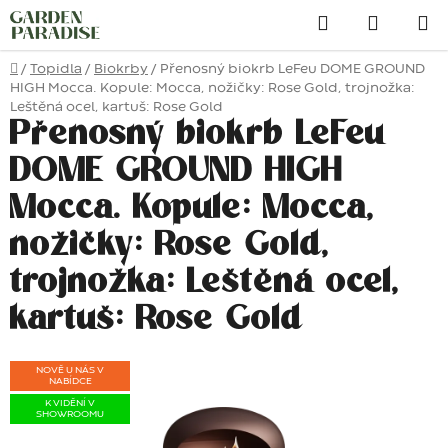
Přejít
Hledat
na
obsah
Domů
/
Topidla
/
Biokrby
/
Přenosný biokrb LeFeu DOME GROUND
HIGH Mocca. Kopule: Mocca, nožičky: Rose Gold, trojnožka:
Leštěná ocel, kartuš: Rose Gold
Přenosný biokrb LeFeu
DOME GROUND HIGH
Mocca. Kopule: Mocca,
nožičky: Rose Gold,
trojnožka: Leštěná ocel,
kartuš: Rose Gold
NOVĚ U NÁS V
NABÍDCE
K VIDĚNÍ V
SHOWROOMU