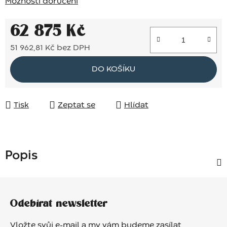
Možnosti doručení
62 875 Kč
51 962,81 Kč bez DPH
Měrná cena:
DO KOŠÍKU
Tisk
Zeptat se
Hlídat
Popis
Z
á
Odebírat newsletter
p
a
Vložte svůj e-mail a my vám budeme zasílat