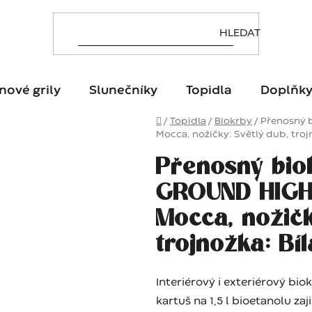
nové grily
Slunečníky
Topidla
Doplňk
Domů
/
Topidla
/
Biokrby
/
Přenosný 
Mocca, nožičky: Světlý dub, trojn
Přenosný bio
GROUND HIGH 
Mocca, nožičk
trojnožka: Bí
Interiérový i exteriérový bi
kartuš na 1,5 l bioetanolu za