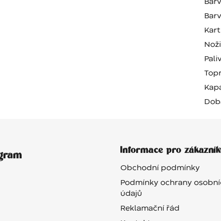
Barv
Barv
Kart
Nož
Pali
Top
Kapa
Dob
Informace pro zákazník
agram
Obchodní podmínky
Podmínky ochrany osobní
údajů
Reklamační řád