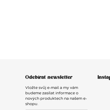
Z
á
Odebírat newsletter
Inst
p
a
Vložte svůj e-mail a my vám
t
budeme zasílat informace o
í
nových produktech na našem e-
shopu.