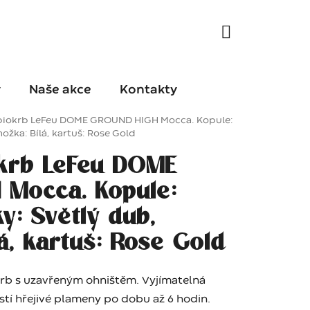
y
Naše akce
Kontakty
biokrb LeFeu DOME GROUND HIGH Mocca. Kopule:
ožka: Bílá, kartuš: Rose Gold
krb LeFeu DOME
Mocca. Kopule:
y: Světlý dub,
lá, kartuš: Rose Gold
okrb s uzavřeným ohništěm. Vyjímatelná
jistí hřejivé plameny po dobu až 6 hodin.