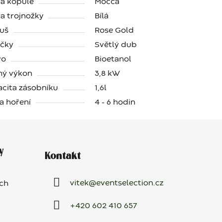
a kopule
Mocca
a trojnožky
Bílá
uš
Rose Gold
ičky
Světlý dub
vo
Bioetanol
ný výkon
3,8 kW
cita zásobníku
1,6l
a hoření
4 - 6 hodin
y
Kontakt
vitek
@
eventselection.cz
ch
+420 602 410 657