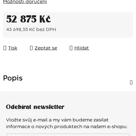
Možnosti doručení
52 875 Kč
43 698,35 Kč bez DPH
Měrná cena:
Tisk
Zeptat se
Hlídat
Popis
Z
á
Odebírat newsletter
p
a
Vložte svůj e-mail a my vám budeme zasílat
t
informace o nových produktech na našem e-shopu.
í