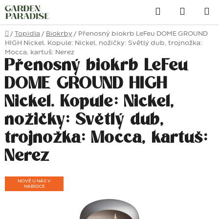
Přejít
Hledat
na
obsah
Domů
/
Topidla
/
Biokrby
/
Přenosný biokrb LeFeu DOME GROUND
HIGH Nickel. Kopule: Nickel, nožičky: Světlý dub, trojnožka:
Mocca, kartuš: Nerez
Přenosný biokrb LeFeu
DOME GROUND HIGH
Nickel. Kopule: Nickel,
nožičky: Světlý dub,
trojnožka: Mocca, kartuš:
Nerez
NOVĚ U NÁS V
NABÍDCE