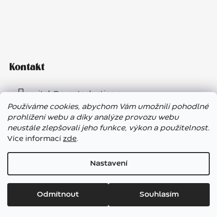
Kontakt
vitek
@
eventselection.cz
Používáme cookies, abychom Vám umožnili pohodlné
+420 602 410 657
prohlížení webu a díky analýze provozu webu
neustále zlepšovali jeho funkce, výkon a použitelnost.
Více informací
zde
.
Nastavení
Vážení zákazníci, ve dnech 7. – 13. 8. bude náš showroom
Vytvořil Shoptet
uzavřen. E-shop funguje bez přerušení, expedice objednávek
Odmítnout
Souhlasím
Copyright 2026
Garden Paradise Roztoky
. Všechna
bude opět probíhat od pátku 14. srpna. Těšíme se na vás!
práva vyhrazena.
Upravit nastavení cookies