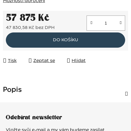
Možnosti doručení
57 875 Kč
47 830,58 Kč bez DPH
Měrná cena:
DO KOŠÍKU
Tisk
Zeptat se
Hlídat
Popis
Z
á
Odebírat newsletter
p
a
Vložte svůj e-mail a my vám budeme zasílat