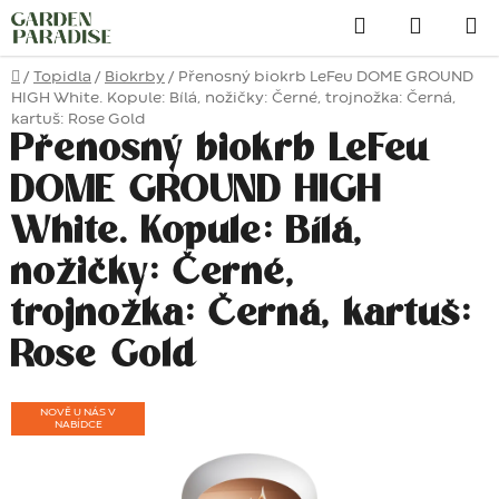
Přejít
Hledat
na
obsah
Domů
/
Topidla
/
Biokrby
/
Přenosný biokrb LeFeu DOME GROUND
HIGH White. Kopule: Bílá, nožičky: Černé, trojnožka: Černá,
kartuš: Rose Gold
Přenosný biokrb LeFeu
DOME GROUND HIGH
White. Kopule: Bílá,
nožičky: Černé,
trojnožka: Černá, kartuš:
Rose Gold
NOVĚ U NÁS V
NABÍDCE