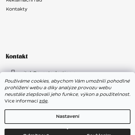
Reklamační řád
Kontakty
Kontakt
vitek
@
eventselection.cz
Používáme cookies, abychom Vám umožnili pohodlné
+420 602 410 657
prohlížení webu a díky analýze provozu webu
neustále zlepšovali jeho funkce, výkon a použitelnost.
Více informací
zde
.
Nastavení
Vážení zákazníci, ve dnech 7. – 13. 8. bude náš showroom
Vytvořil Shoptet
uzavřen. E-shop funguje bez přerušení, expedice objednávek