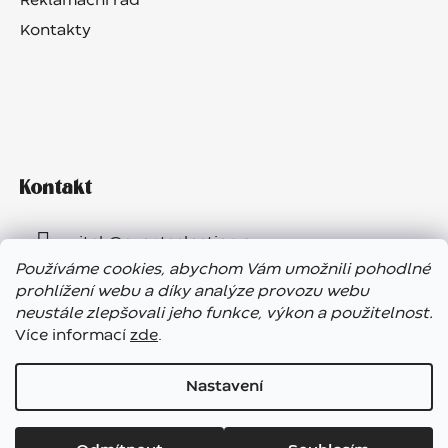
Reklamační řád
Kontakty
Kontakt
vitek
@
eventselection.cz
Používáme cookies, abychom Vám umožnili pohodlné
+420 602 410 657
prohlížení webu a díky analýze provozu webu
neustále zlepšovali jeho funkce, výkon a použitelnost.
Více informací
zde
.
Nastavení
Vážení zákazníci, ve dnech 7. – 13. 8. bude náš showroom
Vytvořil Shoptet
uzavřen. E-shop funguje bez přerušení, expedice objednávek