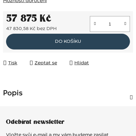
Možnosti doručení
57 875 Kč
47 830,58 Kč bez DPH
Měrná cena:
DO KOŠÍKU
Tisk
Zeptat se
Hlídat
Popis
Z
á
Odebírat newsletter
p
a
Vložte svůj e-mail a my vám budeme zasílat