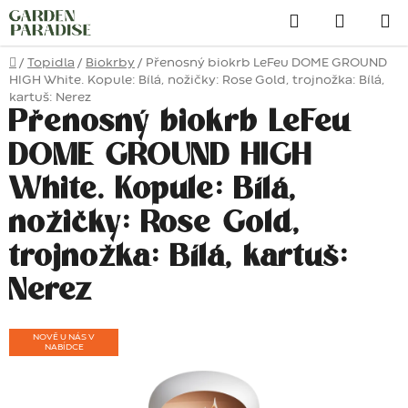
Přejít
Hledat
na
obsah
Domů
/
Topidla
/
Biokrby
/
Přenosný biokrb LeFeu DOME GROUND
HIGH White. Kopule: Bílá, nožičky: Rose Gold, trojnožka: Bílá,
kartuš: Nerez
Přenosný biokrb LeFeu
DOME GROUND HIGH
White. Kopule: Bílá,
nožičky: Rose Gold,
trojnožka: Bílá, kartuš:
Nerez
NOVĚ U NÁS V
NABÍDCE