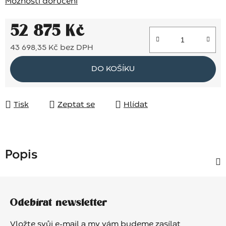
Možnosti doručení
52 875 Kč
43 698,35 Kč bez DPH
Měrná cena:
DO KOŠÍKU
Tisk
Zeptat se
Hlídat
Popis
Z
á
Odebírat newsletter
p
a
Vložte svůj e-mail a my vám budeme zasílat