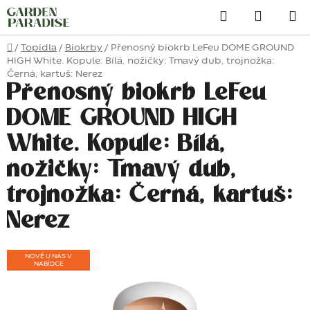
Přejít
Hledat
na
obsah
Domů
/
Topidla
/
Biokrby
/
Přenosný biokrb LeFeu DOME GROUND
HIGH White. Kopule: Bílá, nožičky: Tmavý dub, trojnožka:
Černá, kartuš: Nerez
Přenosný biokrb LeFeu
DOME GROUND HIGH
White. Kopule: Bílá,
nožičky: Tmavý dub,
trojnožka: Černá, kartuš:
Nerez
NOVĚ U NÁS V
NABÍDCE