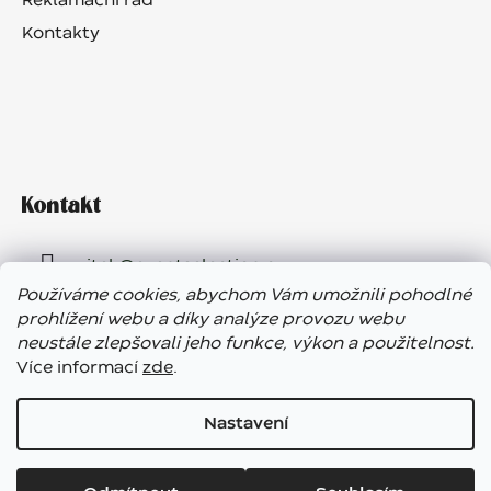
Reklamační řád
Kontakty
Kontakt
vitek
@
eventselection.cz
Používáme cookies, abychom Vám umožnili pohodlné
+420 602 410 657
prohlížení webu a díky analýze provozu webu
neustále zlepšovali jeho funkce, výkon a použitelnost.
Více informací
zde
.
Nastavení
Vážení zákazníci, ve dnech 7. – 13. 8. bude náš showroom
Vytvořil Shoptet
uzavřen. E-shop funguje bez přerušení, expedice objednávek