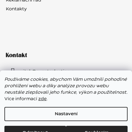
Reklamační řád
Kontakty
Kontakt
vitek
@
eventselection.cz
Používáme cookies, abychom Vám umožnili pohodlné
+420 602 410 657
prohlížení webu a díky analýze provozu webu
neustále zlepšovali jeho funkce, výkon a použitelnost.
Více informací
zde
.
Nastavení
Vážení zákazníci, ve dnech 7. – 13. 8. bude náš showroom
Vytvořil Shoptet
uzavřen. E-shop funguje bez přerušení, expedice objednávek