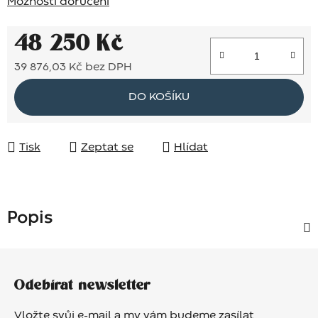
Možnosti doručení
48 250 Kč
39 876,03 Kč bez DPH
Měrná cena:
DO KOŠÍKU
Tisk
Zeptat se
Hlídat
Popis
Z
á
Odebírat newsletter
p
a
Vložte svůj e-mail a my vám budeme zasílat