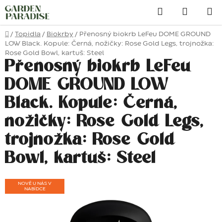
Přejít
Hledat
na
obsah
Domů
/
Topidla
/
Biokrby
/
Přenosný biokrb LeFeu DOME GROUND
LOW Black. Kopule: Černá, nožičky: Rose Gold Legs, trojnožka:
Rose Gold Bowl, kartuš: Steel
Přenosný biokrb LeFeu
DOME GROUND LOW
Black. Kopule: Černá,
nožičky: Rose Gold Legs,
trojnožka: Rose Gold
Bowl, kartuš: Steel
NOVĚ U NÁS V
NABÍDCE