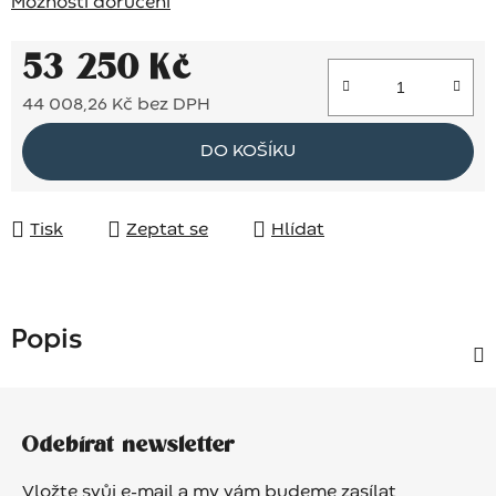
Možnosti doručení
53 250 Kč
44 008,26 Kč bez DPH
Měrná cena:
DO KOŠÍKU
Tisk
Zeptat se
Hlídat
Popis
Z
á
Odebírat newsletter
p
a
Vložte svůj e-mail a my vám budeme zasílat