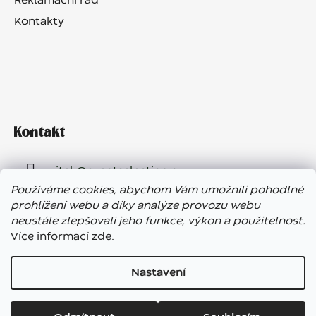
Reklamační řád
Kontakty
Kontakt
vitek
@
eventselection.cz
Používáme cookies, abychom Vám umožnili pohodlné
+420 602 410 657
prohlížení webu a díky analýze provozu webu
neustále zlepšovali jeho funkce, výkon a použitelnost.
Více informací
zde
.
Nastavení
Vážení zákazníci, ve dnech 7. – 13. 8. bude náš showroom
Vytvořil Shoptet
uzavřen. E-shop funguje bez přerušení, expedice objednávek