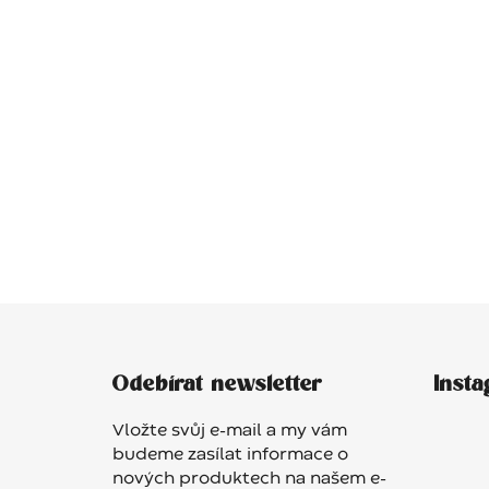
Z
á
Odebírat newsletter
Inst
p
a
Vložte svůj e-mail a my vám
t
budeme zasílat informace o
í
nových produktech na našem e-