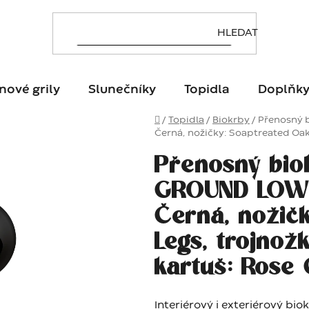
nové grily
Slunečníky
Topidla
Doplňk
Domů
/
Topidla
/
Biokrby
/
Přenosný 
Černá, nožičky: Soaptreated Oak
Přenosný bio
GROUND LOW B
Černá, nožič
Legs, trojnož
kartuš: Rose
Interiérový i exteriérový bi