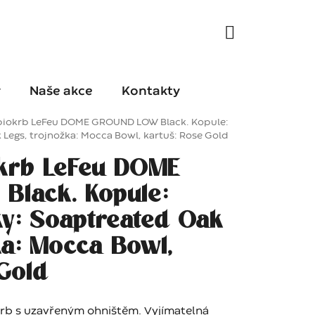
y
Naše akce
Kontakty
biokrb LeFeu DOME GROUND LOW Black. Kopule:
 Legs, trojnožka: Mocca Bowl, kartuš: Rose Gold
krb LeFeu DOME
lack. Kopule:
ky: Soaptreated Oak
ka: Mocca Bowl,
 Gold
okrb s uzavřeným ohništěm. Vyjímatelná