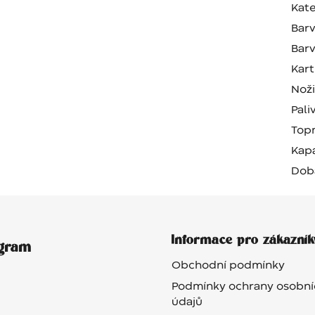
Kate
Barv
Barv
Kart
Nož
Pali
Top
Kapa
Dob
Informace pro zákazník
agram
Obchodní podmínky
Podmínky ochrany osobní
údajů