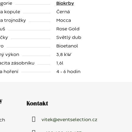
gorie
Biokrby
a kopule
Černá
a trojnožky
Mocca
uš
Rose Gold
ičky
Světlý dub
vo
Bioetanol
ný výkon
3,8 kW
cita zásobníku
1,6l
a hoření
4 - 6 hodin
y
Kontakt
vitek
@
eventselection.cz
ch