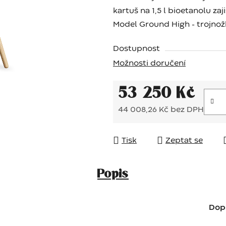
kartuš na 1,5 l bioetanolu za
Model Ground High - trojnož
Dostupnost
Možnosti doručení
53 250 Kč
44 008,26 Kč bez DPH
Měrná cena:
Tisk
Zeptat se
Popis
Dop