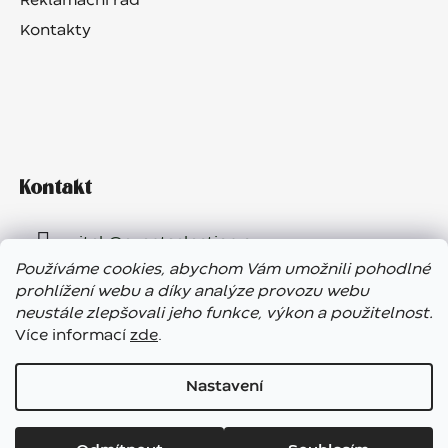
Reklamační řád
Kontakty
Kontakt
vitek
@
eventselection.cz
Používáme cookies, abychom Vám umožnili pohodlné
+420 602 410 657
prohlížení webu a díky analýze provozu webu
neustále zlepšovali jeho funkce, výkon a použitelnost.
Více informací
zde
.
Nastavení
Vážení zákazníci, ve dnech 7. – 13. 8. bude náš showroom
Vytvořil Shoptet
uzavřen. E-shop funguje bez přerušení, expedice objednávek