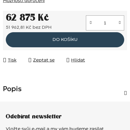
Možnosti doručení
62 875 Kč
51 962,81 Kč bez DPH
Měrná cena:
DO KOŠÍKU
Tisk
Zeptat se
Hlídat
Popis
Z
á
Odebírat newsletter
p
a
Vložte svůj e-mail a my vám budeme zasílat