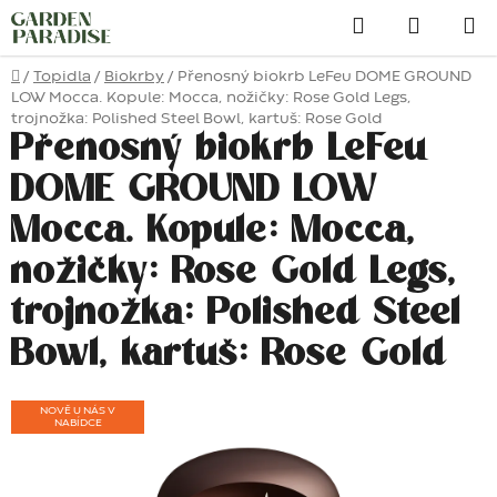
Přejít
Hledat
na
obsah
Domů
/
Topidla
/
Biokrby
/
Přenosný biokrb LeFeu DOME GROUND
LOW Mocca. Kopule: Mocca, nožičky: Rose Gold Legs,
trojnožka: Polished Steel Bowl, kartuš: Rose Gold
Přenosný biokrb LeFeu
DOME GROUND LOW
Mocca. Kopule: Mocca,
nožičky: Rose Gold Legs,
trojnožka: Polished Steel
Bowl, kartuš: Rose Gold
NOVĚ U NÁS V
NABÍDCE