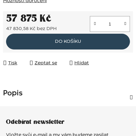
Možnosti doručení
57 875 Kč
47 830,58 Kč bez DPH
Měrná cena:
DO KOŠÍKU
Tisk
Zeptat se
Hlídat
Popis
Z
á
Odebírat newsletter
p
a
Vložte svůj e-mail a my vám budeme zasílat