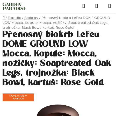
Přejít
Hledat
na
obsah
Domů
/
Topidla
/
Biokrby
/
Přenosný biokrb LeFeu DOME GROUND
LOW Mocca. Kopule: Mocca, nožičky: Soaptreated Oak Legs,
trojnožka: Black Bowl, kartuš: Rose Gold
Přenosný biokrb LeFeu
DOME GROUND LOW
Mocca. Kopule: Mocca,
nožičky: Soaptreated Oak
Legs, trojnožka: Black
Bowl, kartuš: Rose Gold
NOVĚ U NÁS V
NABÍDCE