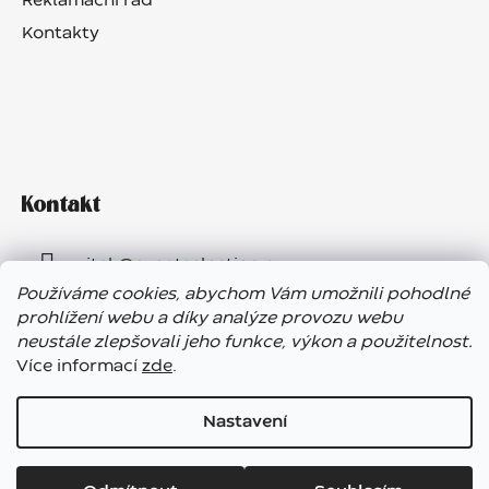
Reklamační řád
Kontakty
Kontakt
vitek
@
eventselection.cz
Používáme cookies, abychom Vám umožnili pohodlné
+420 602 410 657
prohlížení webu a díky analýze provozu webu
neustále zlepšovali jeho funkce, výkon a použitelnost.
Více informací
zde
.
Nastavení
Vážení zákazníci, ve dnech 7. – 13. 8. bude náš showroom
Vytvořil Shoptet
uzavřen. E-shop funguje bez přerušení, expedice objednávek