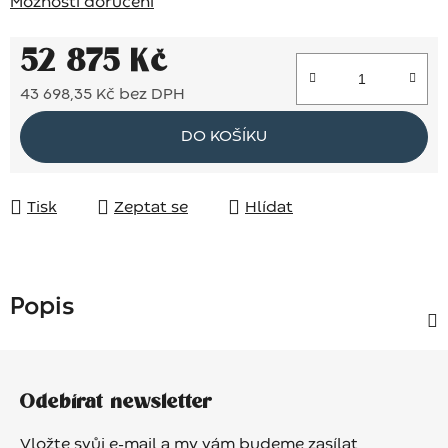
Možnosti doručení
52 875 Kč
43 698,35 Kč bez DPH
Měrná cena:
DO KOŠÍKU
Tisk
Zeptat se
Hlídat
Popis
Z
á
Odebírat newsletter
p
a
Vložte svůj e-mail a my vám budeme zasílat