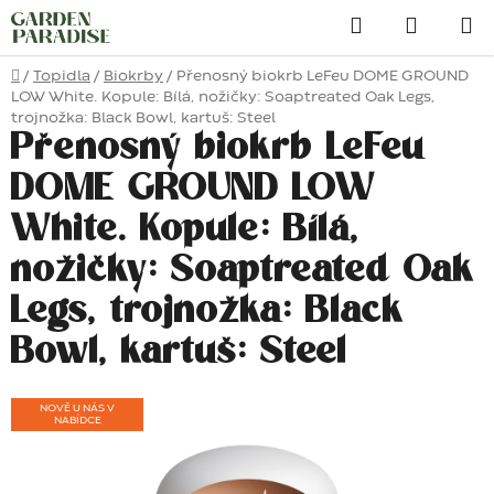
Přejít
Hledat
na
obsah
Domů
/
Topidla
/
Biokrby
/
Přenosný biokrb LeFeu DOME GROUND
LOW White. Kopule: Bílá, nožičky: Soaptreated Oak Legs,
trojnožka: Black Bowl, kartuš: Steel
Přenosný biokrb LeFeu
DOME GROUND LOW
White. Kopule: Bílá,
nožičky: Soaptreated Oak
Legs, trojnožka: Black
Bowl, kartuš: Steel
NOVĚ U NÁS V
NABÍDCE