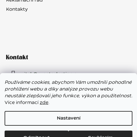
Reklamační řád
Kontakty
Kontakt
vitek
@
eventselection.cz
Používáme cookies, abychom Vám umožnili pohodlné
+420 602 410 657
prohlížení webu a díky analýze provozu webu
neustále zlepšovali jeho funkce, výkon a použitelnost.
Více informací
zde
.
Nastavení
Vážení zákazníci, ve dnech 7. – 13. 8. bude náš showroom
Vytvořil Shoptet
uzavřen. E-shop funguje bez přerušení, expedice objednávek