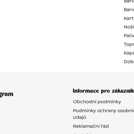
Barv
Barv
Kart
Nož
Pali
Top
Kapa
Dob
Informace pro zákazník
agram
Obchodní podmínky
Podmínky ochrany osobní
údajů
Reklamační řád