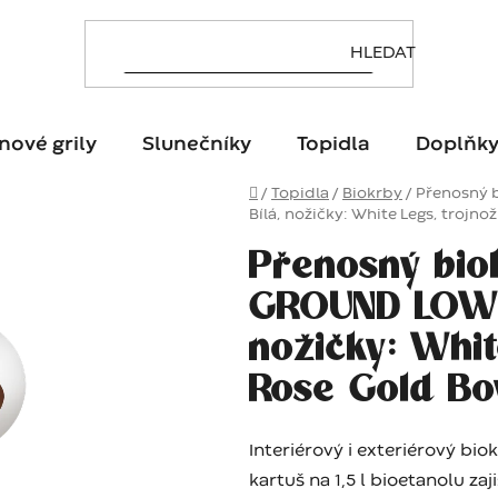
nové grily
Slunečníky
Topidla
Doplňk
Domů
/
Topidla
/
Biokrby
/
Přenosný 
Bílá, nožičky: White Legs, trojno
Přenosný bio
GROUND LOW W
nožičky: Whit
Rose Gold Bow
Interiérový i exteriérový bi
kartuš na 1,5 l bioetanolu za