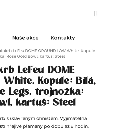
y
Naše akce
Kontakty
biokrb LeFeu DOME GROUND LOW White. Kopule:
žka: Rose Gold Bowl, kartuš: Steel
krb LeFeu DOME
hite. Kopule: Bílá,
e Legs, trojnožka:
l, kartuš: Steel
okrb s uzavřeným ohništěm. Vyjímatelná
jistí hřejivé plameny po dobu až 6 hodin.