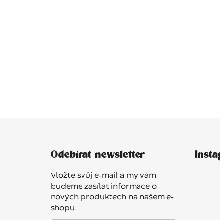
Z
á
Odebírat newsletter
Inst
p
a
Vložte svůj e-mail a my vám
t
budeme zasílat informace o
í
nových produktech na našem e-
shopu.