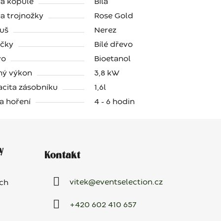
a kopule
Bílá
a trojnožky
Rose Gold
uš
Nerez
ičky
Bílé dřevo
vo
Bioetanol
ný výkon
3,8 kW
cita zásobníku
1,6l
a hoření
4 - 6 hodin
y
Kontakt
vitek
@
eventselection.cz
ch
+420 602 410 657