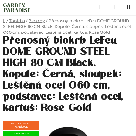
Přejít
Hledat
na
obsah
Domů
/
Topidla
/
Biokrby
/
Přenosný biokrb LeFeu DOME GROUND
STEEL HIGH 80 CM Black. Kopule: Černá, sloupek: Leštěná ocel
O60 cm, podstavec: Leštěná ocel, kartuš: Rose Gold
Přenosný biokrb LeFeu
DOME GROUND STEEL
HIGH 80 CM Black.
Kopule: Černá, sloupek:
Leštěná ocel O60 cm,
podstavec: Leštěná ocel,
kartuš: Rose Gold
NOVĚ U NÁS V
NABÍDCE
K VIDĚNÍ V