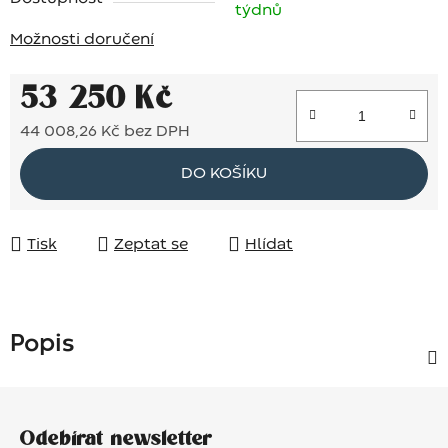
týdnů
Možnosti doručení
53 250 Kč
44 008,26 Kč bez DPH
Měrná cena:
DO KOŠÍKU
Tisk
Zeptat se
Hlídat
Popis
Z
á
Odebírat newsletter