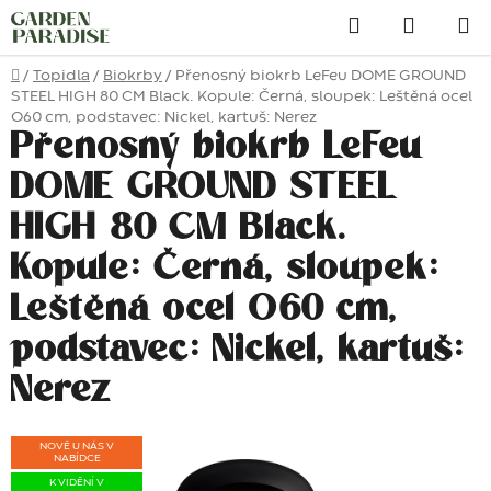
Přejít
Hledat
na
obsah
Domů
/
Topidla
/
Biokrby
/
Přenosný biokrb LeFeu DOME GROUND
STEEL HIGH 80 CM Black. Kopule: Černá, sloupek: Leštěná ocel
O60 cm, podstavec: Nickel, kartuš: Nerez
Přenosný biokrb LeFeu
DOME GROUND STEEL
HIGH 80 CM Black.
Kopule: Černá, sloupek:
Leštěná ocel O60 cm,
podstavec: Nickel, kartuš:
Nerez
NOVĚ U NÁS V
NABÍDCE
K VIDĚNÍ V