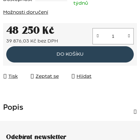
týdnů
Možnosti doručení
48 250 Kč
39 876,03 Kč bez DPH
Měrná cena:
DO KOŠÍKU
Tisk
Zeptat se
Hlídat
Popis
Z
á
Odebírat newsletter