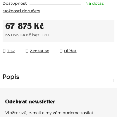
Dostupnost
Na dotaz
Možnosti doručení
67 875 Kč
56 095,04 Kč bez DPH
Měrná cena:
Tisk
Zeptat se
Hlídat
Popis
Z
á
Odebírat newsletter
p
a
Vložte svůj e-mail a my vám budeme zasílat