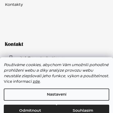
Kontakty
Kontakt
vitek
@
eventselection.cz
Používáme cookies, abychom Vám umožnili pohodlné
+420 602 410 657
prohlížení webu a díky analýze provozu webu
neustále zlepšovali jeho funkce, výkon a použitelnost.
Více informací
zde
.
Nastavení
Vážení zákazníci, ve dnech 7. – 13. 8. bude náš showroom
Vytvořil Shoptet
uzavřen. E-shop funguje bez přerušení, expedice objednávek
Odmítnout
Souhlasím
Copyright 2026
Garden Paradise Roztoky
. Všechna