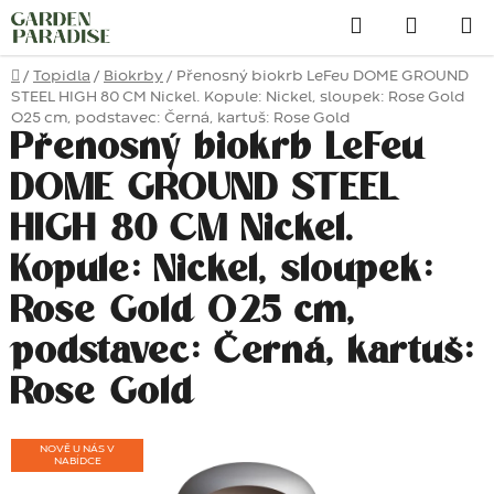
Přejít
Hledat
na
obsah
Domů
/
Topidla
/
Biokrby
/
Přenosný biokrb LeFeu DOME GROUND
STEEL HIGH 80 CM Nickel. Kopule: Nickel, sloupek: Rose Gold
O25 cm, podstavec: Černá, kartuš: Rose Gold
Přenosný biokrb LeFeu
DOME GROUND STEEL
HIGH 80 CM Nickel.
Kopule: Nickel, sloupek:
Rose Gold O25 cm,
podstavec: Černá, kartuš:
Rose Gold
NOVĚ U NÁS V
NABÍDCE