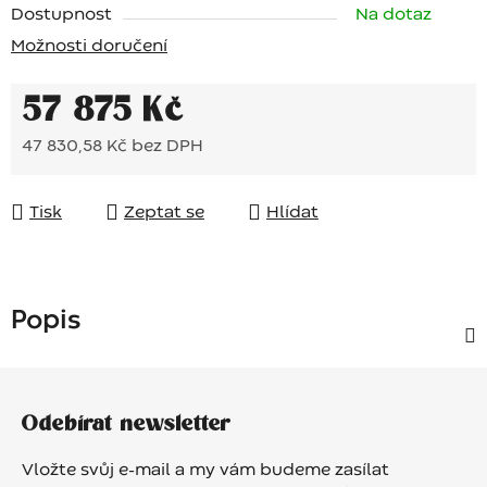
Dostupnost
Na dotaz
Možnosti doručení
57 875 Kč
47 830,58 Kč bez DPH
Měrná cena:
Tisk
Zeptat se
Hlídat
Popis
Z
á
Odebírat newsletter
p
a
Vložte svůj e-mail a my vám budeme zasílat