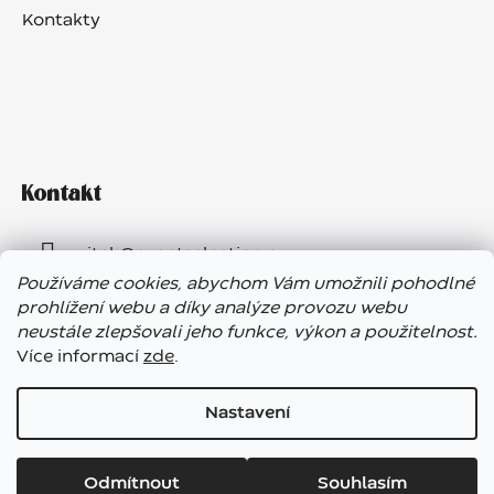
Kontakty
Kontakt
vitek
@
eventselection.cz
Používáme cookies, abychom Vám umožnili pohodlné
+420 602 410 657
prohlížení webu a díky analýze provozu webu
neustále zlepšovali jeho funkce, výkon a použitelnost.
Více informací
zde
.
Nastavení
Vážení zákazníci, ve dnech 7. – 13. 8. bude náš showroom
Vytvořil Shoptet
uzavřen. E-shop funguje bez přerušení, expedice objednávek
Odmítnout
Souhlasím
Copyright 2026
Garden Paradise Roztoky
. Všechna