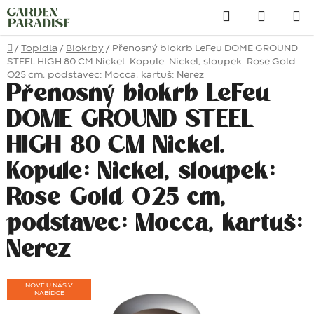
Přejít
Hledat
na
obsah
Domů
/
Topidla
/
Biokrby
/
Přenosný biokrb LeFeu DOME GROUND
STEEL HIGH 80 CM Nickel. Kopule: Nickel, sloupek: Rose Gold
O25 cm, podstavec: Mocca, kartuš: Nerez
Přenosný biokrb LeFeu
DOME GROUND STEEL
HIGH 80 CM Nickel.
Kopule: Nickel, sloupek:
Rose Gold O25 cm,
podstavec: Mocca, kartuš:
Nerez
NOVĚ U NÁS V
NABÍDCE