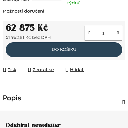
týdnů
Možnosti doručení
62 875 Kč
51 962,81 Kč bez DPH
Měrná cena:
DO KOŠÍKU
Tisk
Zeptat se
Hlídat
Popis
Z
á
Odebírat newsletter