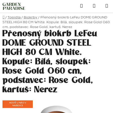
Přejít
Hledat
na
obsah
Domů
/
Topidla
/
Biokrby
/
Přenosný biokrb LeFeu DOME GROUND
STEEL HIGH 80 CM White. Kopule: Bílá, sloupek: Rose Gold O60
cm, podstavec: Rose Gold, kartuš: Nerez
Přenosný biokrb LeFeu
DOME GROUND STEEL
HIGH 80 CM White.
Kopule: Bílá, sloupek:
Rose Gold O60 cm,
podstavec: Rose Gold,
kartuš: Nerez
NOVĚ U NÁS V
NABÍDCE