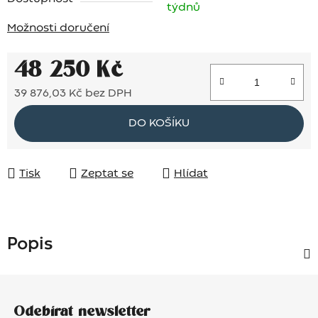
týdnů
Možnosti doručení
48 250 Kč
39 876,03 Kč bez DPH
Měrná cena:
DO KOŠÍKU
Tisk
Zeptat se
Hlídat
Popis
Z
á
Odebírat newsletter