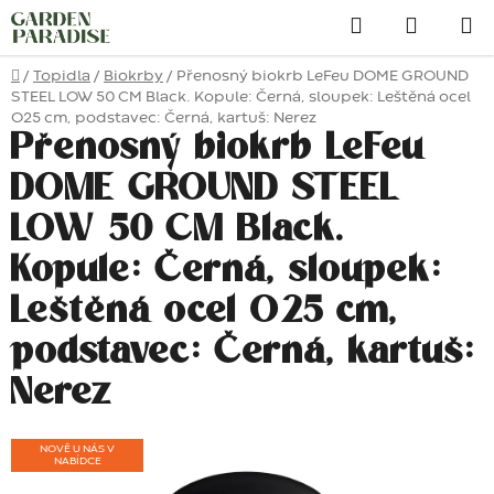
Přejít
Hledat
na
obsah
Domů
/
Topidla
/
Biokrby
/
Přenosný biokrb LeFeu DOME GROUND
STEEL LOW 50 CM Black. Kopule: Černá, sloupek: Leštěná ocel
O25 cm, podstavec: Černá, kartuš: Nerez
Přenosný biokrb LeFeu
DOME GROUND STEEL
LOW 50 CM Black.
Kopule: Černá, sloupek:
Leštěná ocel O25 cm,
podstavec: Černá, kartuš:
Nerez
NOVĚ U NÁS V
NABÍDCE