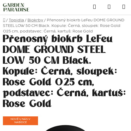
Přejít
Hledat
na
obsah
Domů
/
Topidla
/
Biokrby
/
Přenosný biokrb LeFeu DOME GROUND
STEEL LOW 50 CM Black. Kopule: Černá, sloupek: Rose Gold
O25 cm, podstavec: Černá, kartuš: Rose Gold
Přenosný biokrb LeFeu
DOME GROUND STEEL
LOW 50 CM Black.
Kopule: Černá, sloupek:
Rose Gold O25 cm,
podstavec: Černá, kartuš:
Rose Gold
NOVĚ U NÁS V
NABÍDCE