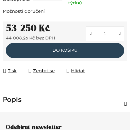
týdnů
Možnosti doručení
53 250 Kč
44 008,26 Kč bez DPH
Měrná cena:
DO KOŠÍKU
Tisk
Zeptat se
Hlídat
Popis
Z
á
Odebírat newsletter