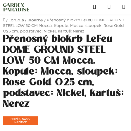
Přejít
Hledat
na
obsah
Domů
/
Topidla
/
Biokrby
/
Přenosný biokrb LeFeu DOME GROUND
STEEL LOW 50 CM Mocca. Kopule: Mocca, sloupek: Rose Gold
O25 cm, podstavec: Nickel, kartuš: Nerez
Přenosný biokrb LeFeu
DOME GROUND STEEL
LOW 50 CM Mocca.
Kopule: Mocca, sloupek:
Rose Gold O25 cm,
podstavec: Nickel, kartuš:
Nerez
NOVĚ U NÁS V
NABÍDCE