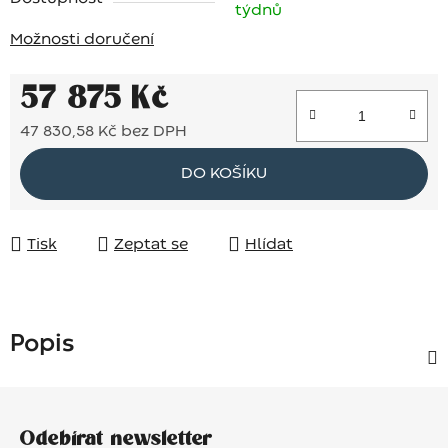
týdnů
Možnosti doručení
57 875 Kč
47 830,58 Kč bez DPH
Měrná cena:
DO KOŠÍKU
Tisk
Zeptat se
Hlídat
Popis
Z
á
Odebírat newsletter