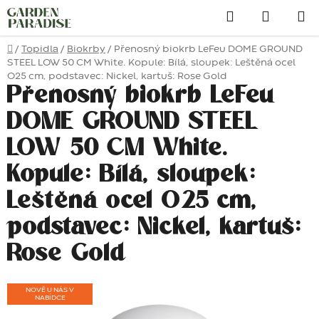
Přejít
Hledat
na
obsah
Domů
/
Topidla
/
Biokrby
/
Přenosný biokrb LeFeu DOME GROUND
STEEL LOW 50 CM White. Kopule: Bílá, sloupek: Leštěná ocel
O25 cm, podstavec: Nickel, kartuš: Rose Gold
Přenosný biokrb LeFeu
DOME GROUND STEEL
LOW 50 CM White.
Kopule: Bílá, sloupek:
Leštěná ocel O25 cm,
podstavec: Nickel, kartuš:
Rose Gold
NOVĚ U NÁS V
NABÍDCE