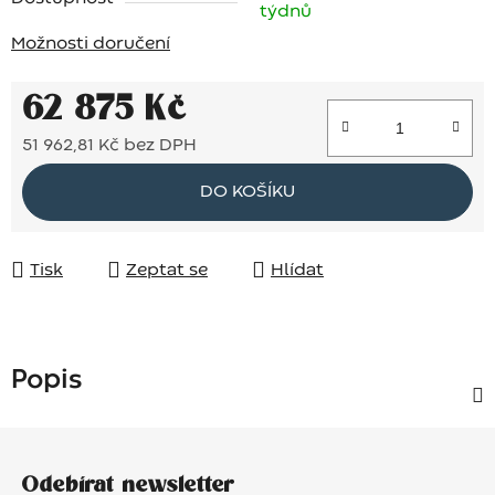
týdnů
Možnosti doručení
62 875 Kč
51 962,81 Kč bez DPH
Měrná cena:
DO KOŠÍKU
Tisk
Zeptat se
Hlídat
Popis
Z
á
Odebírat newsletter