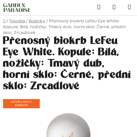
Přejít
Hledat
na
obsah
Domů
/
Topidla
/
Biokrby
/
Přenosný biokrb LeFeu Eye White.
Kopule: Bílá, nožičky: Tmavý dub, horní sklo: Černé, přední
sklo: Zrcadlové
Přenosný biokrb LeFeu
Eye White. Kopule: Bílá,
nožičky: Tmavý dub,
horní sklo: Černé, přední
sklo: Zrcadlové
NOVĚ U NÁS V
NABÍDCE