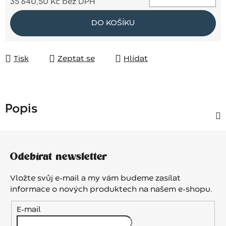
35 640,50 Kč bez DPH
Měrná cena:
DO KOŠÍKU
Tisk
Zeptat se
Hlídat
Popis
Z
á
Odebírat newsletter
p
a
Vložte svůj e-mail a my vám budeme zasílat
t
informace o nových produktech na našem e-shopu.
í
E-mail