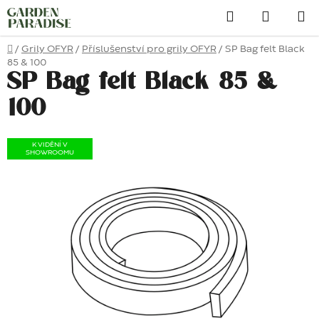
Přejít
Hledat
na
obsah
Domů
/
Grily OFYR
/
Příslušenství pro grily OFYR
/
SP Bag felt Black
85 & 100
SP Bag felt Black 85 &
100
K VIDĚNÍ V
SHOWROOMU