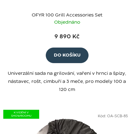
OFYR 100 Grill Accessories Set
Objednáno
9 890 Kč
DO KOŠÍKU
Univerzální sada na grilování, vaření v hrnci a špízy,
nástavec, rošt, cimbuří a 3 meče, pro modely 100 a
120 cm
K VIDĚNÍ V
SHOWROOMU
Kód:
OA-SCB-85