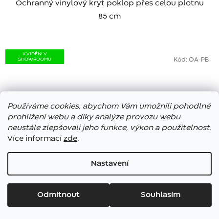
Ochranný vinylový kryt poklop přes celou plotnu
85 cm
K VIDĚNÍ V
SHOWROOMU
Kód:
OA-PB
Používáme cookies, abychom Vám umožnili pohodlné
prohlížení webu a díky analýze provozu webu
neustále zlepšovali jeho funkce, výkon a použitelnost.
Více informací
zde
.
Nastavení
Vážení zákazníci, ve dnech 7. – 13. 8. bude náš showroom
uzavřen. E-shop funguje bez přerušení, expedice objednávek
Odmítnout
Souhlasím
bude opět probíhat od pátku 14. srpna. Těšíme se na vás!
OFYR Pizza Board