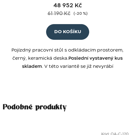
48 952 Kč
61 190 Kč
(–20 %)
DO KOŠÍKU
Pojízdný pracovní stůl s odkládacím prostorem,
černý, keramická deska.
Poslední vystavený kus
skladem
. V této variantě se již nevyrábí
Podobné produkty
Kód:
OA-C-120