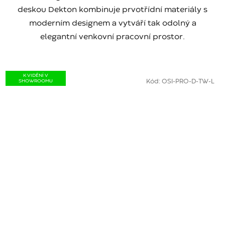
deskou Dekton kombinuje prvotřídní materiály s
moderním designem a vytváří tak odolný a
elegantní venkovní pracovní prostor.
K VIDĚNÍ V
SHOWROOMU
Kód:
OSI-PRO-D-TW-L