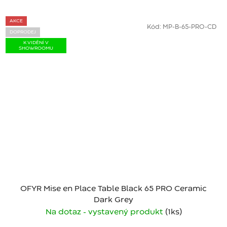
AKCE
Kód:
MP-B-65-PRO-CD
DOPRODEJ
K VIDĚNÍ V
SHOWROOMU
OFYR Mise en Place Table Black 65 PRO Ceramic
Dark Grey
Na dotaz - vystavený produkt
(1 ks)