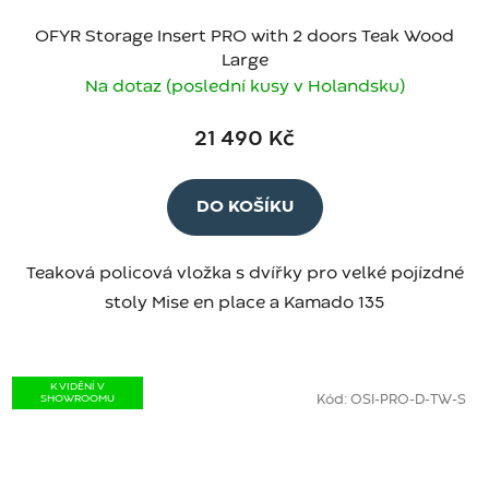
OFYR Storage Insert PRO with 2 doors Teak Wood
Large
Na dotaz (poslední kusy v Holandsku)
21 490 Kč
DO KOŠÍKU
Teaková policová vložka s dvířky pro velké pojízdné
stoly Mise en place a Kamado 135
K VIDĚNÍ V
SHOWROOMU
Kód:
OSI-PRO-D-TW-S