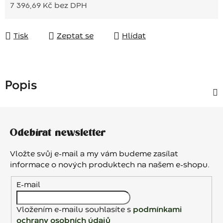
7 396,69 Kč bez DPH
Měrná cena:
Tisk
Zeptat se
Hlídat
Popis
Z
á
Odebírat newsletter
p
a
Vložte svůj e-mail a my vám budeme zasílat
t
informace o nových produktech na našem e-shopu.
í
E-mail
Vložením e-mailu souhlasíte s
podmínkami
ochrany osobních údajů