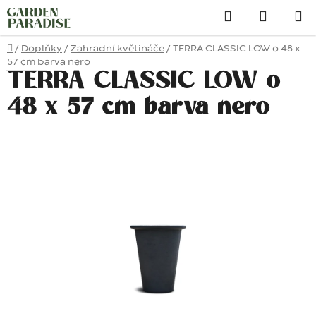
Přejít
Hledat
na
obsah
Domů
/
Doplňky
/
Zahradní květináče
/
TERRA CLASSIC LOW o 48 x
57 cm barva nero
TERRA CLASSIC LOW o
48 x 57 cm barva nero