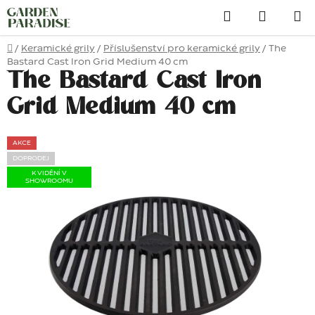
Přejít
Hledat
na
obsah
Domů
/
Keramické grily
/
Příslušenství pro keramické grily
/
The
Bastard Cast Iron Grid Medium 40 cm
The Bastard Cast Iron
Grid Medium 40 cm
AKCE
DOPRODEJ
K VIDĚNÍ V
SHOWROOMU