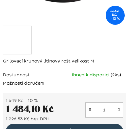
1 649
KČ
–10 %
Grilovací kruhový litinový rošt velikost M
Dostupnost
Ihned k dispozici
(2 ks)
Možnosti doručení
1 649 Kč
–10 %
1 484,10 Kč
1 226,53 Kč bez DPH
Měrná cena: