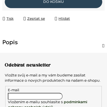
DO KOŠÍKU
Tisk
Zeptat se
Hlídat
Popis
Z
á
Odebírat newsletter
p
a
Vložte svůj e-mail a my vám budeme zasílat
t
informace o nových produktech na našem e-shopu.
í
E-mail
Vložením e-mailu souhlasíte s
podmínkami