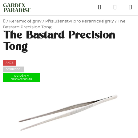
Přejít
Hledat
na
obsah
Domů
/
Keramické grily
/
Příslušenství pro keramické grily
/
The
Bastard Precision Tong
The Bastard Precision
Tong
AKCE
DOPRODEJ
K VIDĚNÍ V
SHOWROOMU