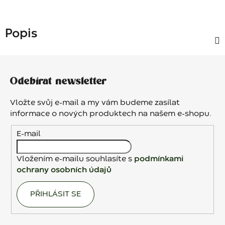
Popis
Z
á
Odebírat newsletter
p
a
Vložte svůj e-mail a my vám budeme zasílat
t
informace o nových produktech na našem e-shopu.
í
E-mail
Vložením e-mailu souhlasíte s
podmínkami
ochrany osobních údajů
PŘIHLÁSIT SE