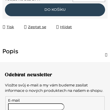
Měrná cena:
DO KOŠÍKU
Tisk
Zeptat se
Hlídat
Popis
Z
á
Odebírat newsletter
p
a
Vložte svůj e-mail a my vám budeme zasílat
t
informace o nových produktech na našem e-shopu.
í
E-mail