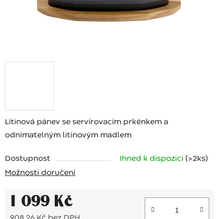
Litinová pánev se servírovacím prkénkem a
odnímatelným litinovým madlem
Dostupnost
Ihned k dispozici
(>2 ks)
Možnosti doručení
1 099 Kč
908,26 Kč bez DPH