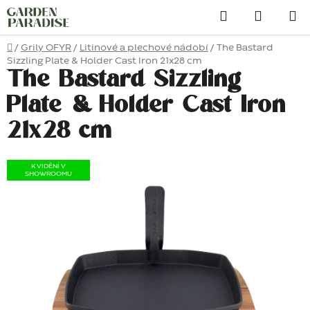
Přejít
Hledat
na
obsah
Domů
/
Grily OFYR
/
Litinové a plechové nádobí
/
The Bastard
Sizzling Plate & Holder Cast Iron 21x28 cm
The Bastard Sizzling
Plate & Holder Cast Iron
21x28 cm
K VIDĚNÍ V
SHOWROOMU