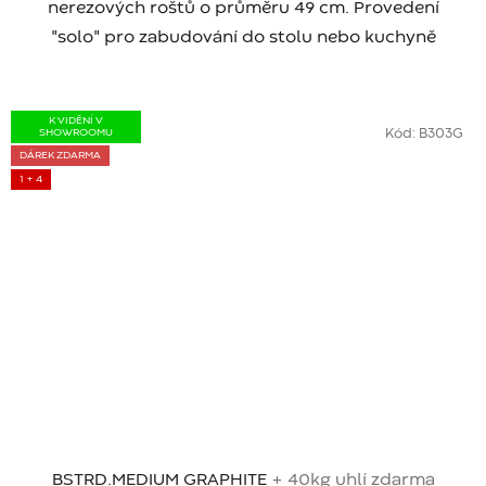
nerezových roštů o průměru 49 cm. Provedení
"solo" pro zabudování do stolu nebo kuchyně
K VIDĚNÍ V
SHOWROOMU
Kód:
B303G
DÁREK ZDARMA
1 + 4
BSTRD.MEDIUM GRAPHITE
+ 40kg uhlí zdarma