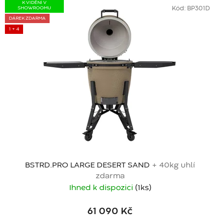
K VIDĚNÍ V
SHOWROOMU
Kód:
BP301D
DÁREK ZDARMA
1 + 4
BSTRD.PRO LARGE DESERT SAND
+ 40kg uhlí
zdarma
Ihned k dispozici
(1 ks)
61 090 Kč