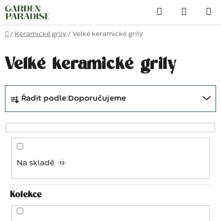
Přejít
Hledat
na
obsah
Domů
/
Keramické grily
/
Velké keramické grily
Velké keramické grily
Ř
Řadit podle:
Doporučujeme
a
z
e
n
í
Na skladě
12
p
r
o
Kolekce
d
u