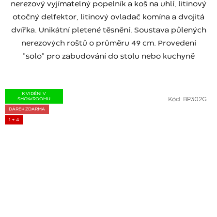
nerezový vyjímatelný popelník a koš na uhlí, litinový
otočný delfektor, litinový ovladač komína a dvojitá
dvířka. Unikátní pletené těsnění. Soustava půlených
nerezových roštů o průměru 49 cm. Provedení
"solo" pro zabudování do stolu nebo kuchyně
K VIDĚNÍ V
SHOWROOMU
Kód:
BP302G
DÁREK ZDARMA
1 + 4