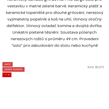
vestavbu v matné zelené barvě. Keramický plášť a
keramické topeniště pro dlouhé grilování, nerezový
vyjímatelný popelník a koš na uhlí, litinový otočný
delfektor, litinový ovladač komína a dvojitá dvířka.
Unikátní pletené těsnění. Soustava půlených
nerezových roštů o průměru 49 cm. Provedení
"solo" pro zabudování do stolu nebo kuchyně
AKCE
Kód:
BU213
DÁREK ZDARMA
1 + 4