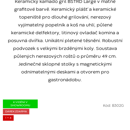
Keramický kamado gril BSTRD Large v matné
grafitové barvě. Keramický plášť a keramické
topeniště pro dlouhé grilování, nerezový
vyjímatelný popelník a koš na uhlí, půlené
keramické delfektory, litinový ovladač komína a
posuvná dvířka. Unikátní pletené těsnění. Robustní
podvozek s velkými brzděnými koly. Soustava
půlených nerezových roštů o průměru 49 cm.
Jedinečné sklopné stolky s magnetickými
odnímatelnými deskami a otvorem pro
gastronádobu.
K VIDĚNÍ V
SHOWROOMU
Kód:
B302G
DÁREK ZDARMA
1 + 4