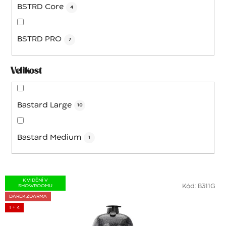
BSTRD Core
4
k
t
ů
BSTRD PRO
7
Velikost
Bastard Large
10
Bastard Medium
1
V
K VIDĚNÍ V
SHOWROOMU
Kód:
B311G
ý
DÁREK ZDARMA
p
1 + 4
i