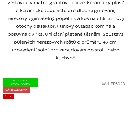
vestavbu v matné grafitové barvě. Keramický plášť
a keramické topeniště pro dlouhé grilování,
nerezový vyjímatelný popelník a koš na uhlí, litinový
otočný delfektor, litinový ovladač komína a
posuvná dvířka. Unikátní pletené těsnění. Soustava
půlených nerezových roštů o průměru 49 cm.
Provedení "solo" pro zabudování do stolu nebo
kuchyně
K VIDĚNÍ V
SHOWROOMU
Kód:
BP302D
DÁREK ZDARMA
1 + 4