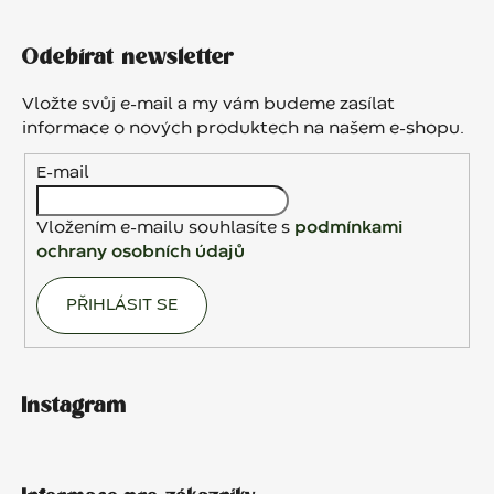
Z
n
c
í
á
í
Odebírat newsletter
p
p
r
a
Vložte svůj e-mail a my vám budeme zasílat
v
t
informace o nových produktech na našem e-shopu.
k
í
y
E-mail
v
ý
Vložením e-mailu souhlasíte s
podmínkami
p
ochrany osobních údajů
i
s
PŘIHLÁSIT SE
u
Instagram