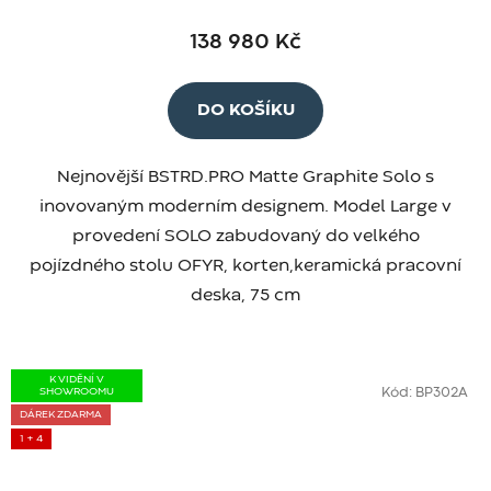
138 980 Kč
DO KOŠÍKU
Nejnovější BSTRD.PRO Matte Graphite Solo s
inovovaným moderním designem. Model Large v
provedení SOLO zabudovaný do
velkého
pojízdného stolu OFYR, korten, keramická pracovní
deska, 75 cm
K VIDĚNÍ V
SHOWROOMU
Kód:
BP302A
DÁREK ZDARMA
1 + 4