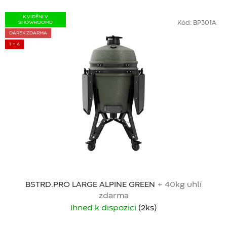
K VIDĚNÍ V
SHOWROOMU
Kód:
BP301A
DÁREK ZDARMA
1 + 4
BSTRD.PRO LARGE ALPINE GREEN
+ 40kg uhlí
zdarma
Ihned k dispozici
(2 ks)