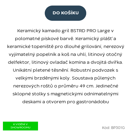
DO KOŠÍKU
Keramický kamado gril BSTRD PRO Large v
polomatné pískové barvě. Keramický plášť a
keramické topeniště pro dlouhé grilování, nerezový
vyjímatelný popelník a koš na uhlí, litinový otočný
delfektor, litinový ovladač komína a dvojitá dvířka.
Unikátní pletené těsnění. Robustní podvozek s
velkými brzděnými koly. Soustava půlených
nerezových roštů o průměru 49 cm. Jedinečné
sklopné stolky s magnetickými odnímatelnými
deskami a otvorem pro gastronádobu
K VIDĚNÍ V
SHOWROOMU
Kód:
BP301G