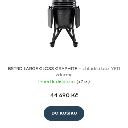
s
p
r
o
d
u
k
t
ů
BSTRD.LARGE GLOSS GRAPHITE
+ chladicí box YETI
zdarma
Ihned k dispozici
(>2 ks)
44 690 Kč
DO KOŠÍKU