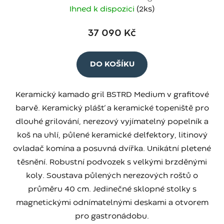
Ihned k dispozici
(2 ks)
37 090 Kč
DO KOŠÍKU
Keramický kamado gril BSTRD Medium v grafitové
barvě. Keramický plášť a keramické topeniště pro
dlouhé grilování, nerezový vyjímatelný popelník a
koš na uhlí, půlené keramické delfektory, litinový
ovladač komína a posuvná dvířka. Unikátní pletené
těsnění. Robustní podvozek s velkými brzděnými
koly. Soustava půlených nerezových roštů o
průměru 40 cm. Jedinečné sklopné stolky s
magnetickými odnímatelnými deskami a otvorem
pro gastronádobu.