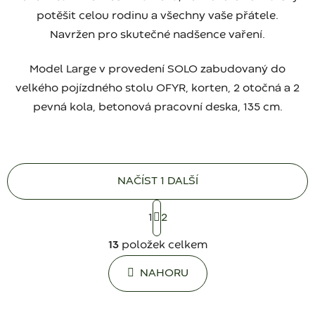
potěšit celou rodinu a všechny vaše přátele.
Navržen pro skutečné nadšence vaření.
Model Large v provedení SOLO zabudovaný do
velkého pojízdného stolu OFYR, korten, 2 otočná a 2
pevná kola, betonová pracovní deska, 135 cm.
NAČÍST 1 DALŠÍ
S
1
t
2
r
O
á
13
položek celkem
v
n
l
k
NAHORU
á
o
d
v
a
á