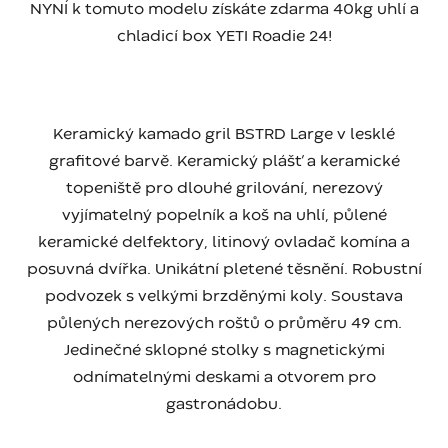
NYNÍ k tomuto modelu získáte zdarma 40kg uhlí a
chladicí box YETI Roadie 24!
Keramický kamado gril BSTRD Large v lesklé
grafitové barvě. Keramický plášť a keramické
topeniště pro dlouhé grilování, nerezový
vyjímatelný popelník a koš na uhlí, půlené
keramické delfektory, litinový ovladač komína a
posuvná dvířka. Unikátní pletené těsnění. Robustní
podvozek s velkými brzděnými koly. Soustava
půlených nerezových roštů o průměru 49 cm.
Jedinečné sklopné stolky s magnetickými
odnímatelnými deskami a otvorem pro
gastronádobu.