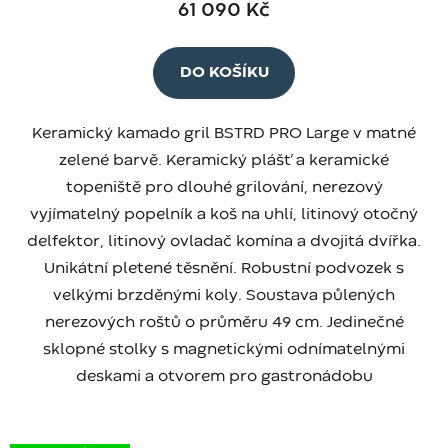
61 090 Kč
DO KOŠÍKU
Keramický kamado gril BSTRD PRO Large v matné
zelené barvě. Keramický plášť a keramické
topeniště pro dlouhé grilování, nerezový
vyjímatelný popelník a koš na uhlí, litinový otočný
delfektor, litinový ovladač komína a dvojitá dvířka.
Unikátní pletené těsnění. Robustní podvozek s
velkými brzděnými koly. Soustava půlených
nerezových roštů o průměru 49 cm. Jedinečné
sklopné stolky s magnetickými odnímatelnými
deskami a otvorem pro gastronádobu