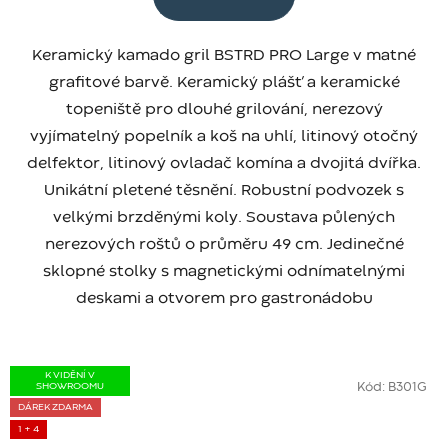
Keramický kamado gril BSTRD PRO Large v matné
grafitové barvě. Keramický plášť a keramické
topeniště pro dlouhé grilování, nerezový
vyjímatelný popelník a koš na uhlí, litinový otočný
delfektor, litinový ovladač komína a dvojitá dvířka.
Unikátní pletené těsnění. Robustní podvozek s
velkými brzděnými koly. Soustava půlených
nerezových roštů o průměru 49 cm. Jedinečné
sklopné stolky s magnetickými odnímatelnými
deskami a otvorem pro gastronádobu
K VIDĚNÍ V
SHOWROOMU
Kód:
B301G
DÁREK ZDARMA
1 + 4